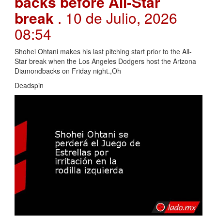
backs before All-Star
break
. 10 de Julio, 2026
08:54
Shohei Ohtani makes his last pitching start prior to the All-
Star break when the Los Angeles Dodgers host the Arizona
Diamondbacks on Friday night.,Oh
Deadspin