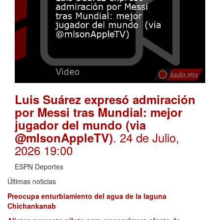
Luis Suárez expresó admiración
por Messi tras Mundial: mejor
jugador del mundo (via
. 24 de Julio,
@mlsonAppleTV)
2026 19:00
ESPN Deportes
Últimas noticias
Preocupa enturbiamiento del agua de la laguna
Chichankanab