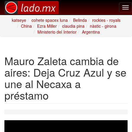
Tog
nav
katseye
cohete spacex luna
Belinda
rockies - royals
China
Ezra Miller
claudia pina
nàstic - girona
Ministerio del Interior
Argentina
Mauro Zaleta cambia de
aires: Deja Cruz Azul y se
une al Necaxa a
préstamo