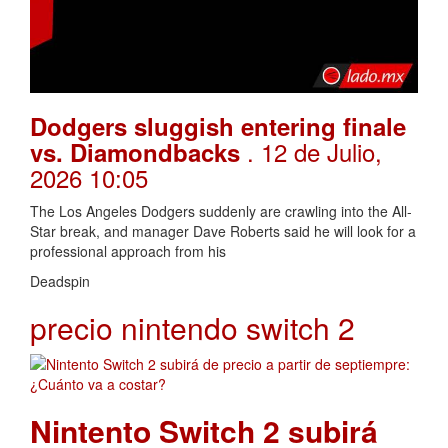
Dodgers sluggish entering finale
. 12 de Julio,
vs. Diamondbacks
2026 10:05
The Los Angeles Dodgers suddenly are crawling into the All-
Star break, and manager Dave Roberts said he will look for a
professional approach from his
Deadspin
precio nintendo switch 2
Nintento Switch 2 subirá