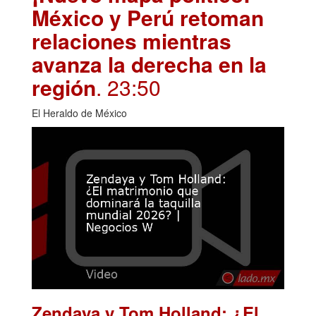
México y Perú retoman
relaciones mientras
avanza la derecha en la
región
. 23:50
El Heraldo de México
Zendaya y Tom Holland: ¿El