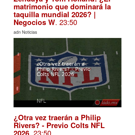
matrimonio que dominará la
taquilla mundial 2026? |
. 23:50
Negocios W
adn Noticias
¿Otra vez traerán a Philip
Rivers? - Previo Colts NFL
. 23:50
2026