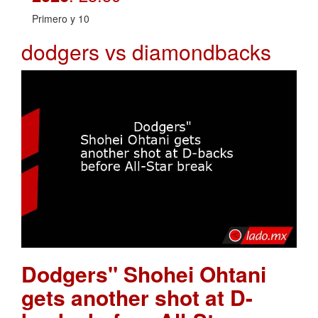
Primero y 10
dodgers vs diamondbacks
Dodgers" Shohei Ohtani
gets another shot at D-