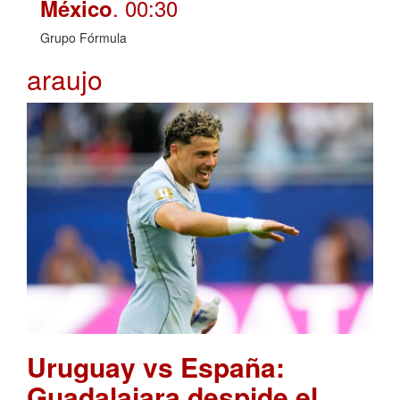
. 00:30
México
Grupo Fórmula
araujo
Uruguay vs España:
Guadalajara despide el