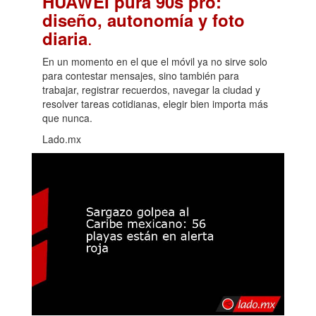
HUAWEI pura 90s pro:
diseño, autonomía y foto
.
diaria
En un momento en el que el móvil ya no sirve solo
para contestar mensajes, sino también para
trabajar, registrar recuerdos, navegar la ciudad y
resolver tareas cotidianas, elegir bien importa más
que nunca.
Lado.mx