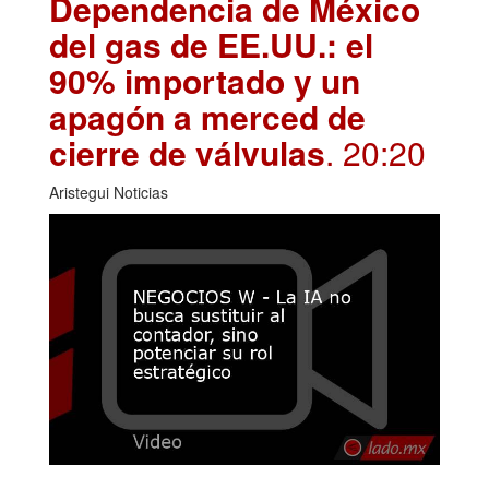
Dependencia de México
del gas de EE.UU.: el
90% importado y un
apagón a merced de
cierre de válvulas
. 20:20
Aristegui Noticias