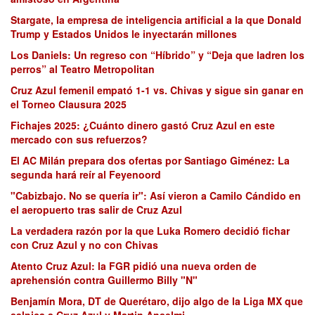
Stargate, la empresa de inteligencia artificial a la que Donald
Trump y Estados Unidos le inyectarán millones
Los Daniels: Un regreso con “Híbrido” y “Deja que ladren los
perros” al Teatro Metropolitan
Cruz Azul femenil empató 1-1 vs. Chivas y sigue sin ganar en
el Torneo Clausura 2025
Fichajes 2025: ¿Cuánto dinero gastó Cruz Azul en este
mercado con sus refuerzos?
El AC Milán prepara dos ofertas por Santiago Giménez: La
segunda hará reír al Feyenoord
"Cabizbajo. No se quería ir": Así vieron a Camilo Cándido en
el aeropuerto tras salir de Cruz Azul
La verdadera razón por la que Luka Romero decidió fichar
con Cruz Azul y no con Chivas
Atento Cruz Azul: la FGR pidió una nueva orden de
aprehensión contra Guillermo Billy "N"
Benjamín Mora, DT de Querétaro, dijo algo de la Liga MX que
salpica a Cruz Azul y Martin Anselmi