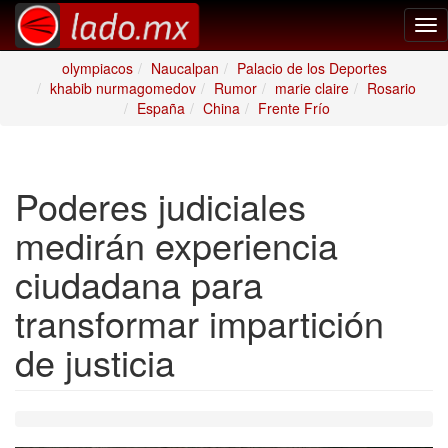
Tog
nav
olympiacos
Naucalpan
Palacio de los Deportes
khabib nurmagomedov
Rumor
marie claire
Rosario
España
China
Frente Frío
Poderes judiciales
medirán experiencia
ciudadana para
transformar impartición
de justicia