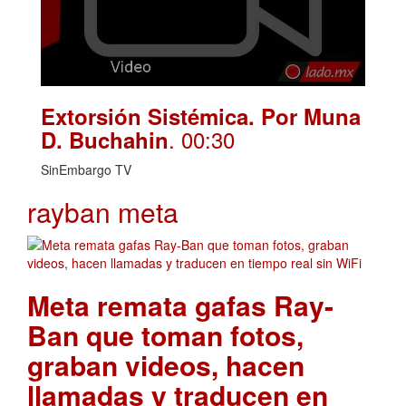
Extorsión Sistémica. Por Muna
. 00:30
D. Buchahin
SinEmbargo TV
rayban meta
Meta remata gafas Ray-
Ban que toman fotos,
graban videos, hacen
llamadas y traducen en