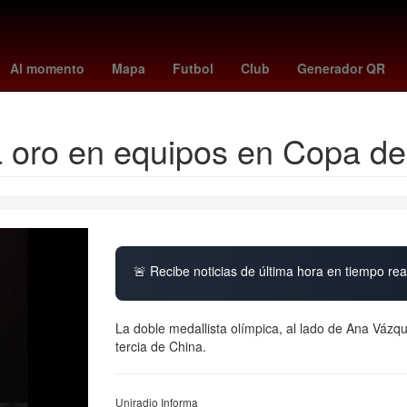
San Diego
colo colo
Nueva York
jaguars vs. chiefs
Thomas T
Al momento
Mapa
Futbol
Club
Generador QR
á oro en equipos en Copa d
🚨 Recibe noticias de última hora en tiempo real
La doble medallista olímpica, al lado de Ana Vázqu
tercia de China.
Uniradio Informa