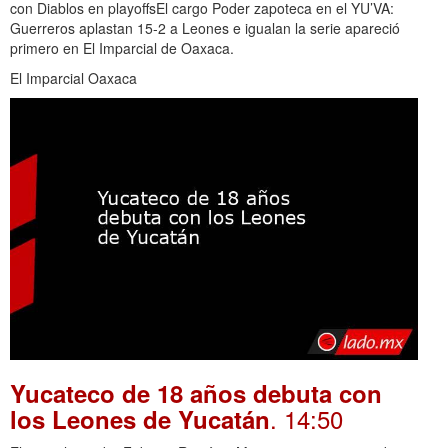
con Diablos en playoffsEl cargo Poder zapoteca en el YU’VA:
Guerreros aplastan 15-2 a Leones e igualan la serie apareció
primero en El Imparcial de Oaxaca.
El Imparcial Oaxaca
Yucateco de 18 años debuta con
. 14:50
los Leones de Yucatán