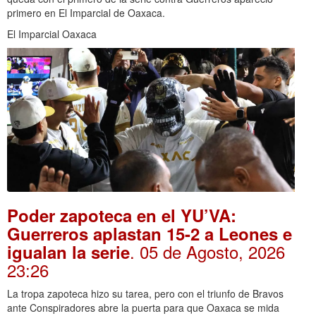
primero en El Imparcial de Oaxaca.
El Imparcial Oaxaca
Poder zapoteca en el YU’VA:
Guerreros aplastan 15-2 a Leones e
. 05 de Agosto, 2026
igualan la serie
23:26
La tropa zapoteca hizo su tarea, pero con el triunfo de Bravos
ante Conspiradores abre la puerta para que Oaxaca se mida