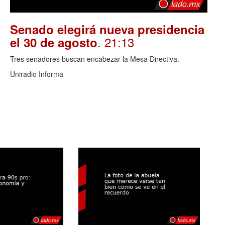
Senado elegirá nueva presidencia
. 21:13
el 30 de agosto
Tres senadores buscan encabezar la Mesa Directiva.
Uniradio Informa