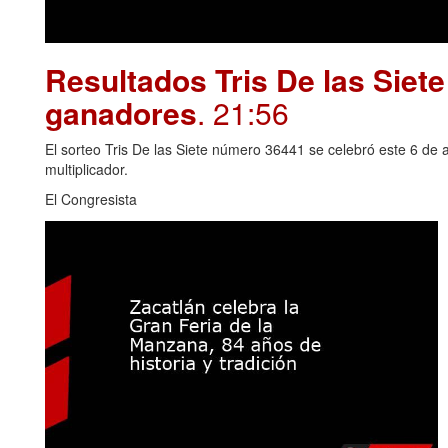
Resultados Tris De las Siet
ganadores
. 21:56
El sorteo Tris De las Siete número 36441 se celebró este 6 de 
multiplicador.
El Congresista