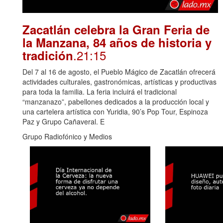
Zacatlán celebra la Gran Feria de
la Manzana, 84 años de historia y
.21:15
tradición
Del 7 al 16 de agosto, el Pueblo Mágico de Zacatlán ofrecerá
actividades culturales, gastronómicas, artísticas y productivas
para toda la familia. La feria incluirá el tradicional
“manzanazo”, pabellones dedicados a la producción local y
una cartelera artística con Yuridia, 90’s Pop Tour, Espinoza
Paz y Grupo Cañaveral. E
Grupo Radiofónico y Medios