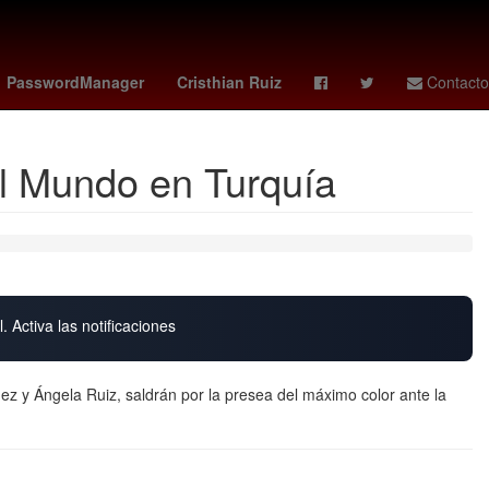
uchel
criminal
lupita villalobos
PasswordManager
Cristhian Ruiz
Contacto
el Mundo en Turquía
. Activa las notificaciones
ez y Ángela Ruiz, saldrán por la presea del máximo color ante la