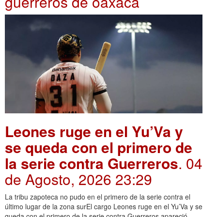
guerreros de oaxaca
Leones ruge en el Yu’Va y
se queda con el primero de
la serie contra Guerreros
. 04
de Agosto, 2026 23:29
La tribu zapoteca no pudo en el primero de la serie contra el
último lugar de la zona surEl cargo Leones ruge en el Yu’Va y se
queda con el primero de la serie contra Guerreros apareció