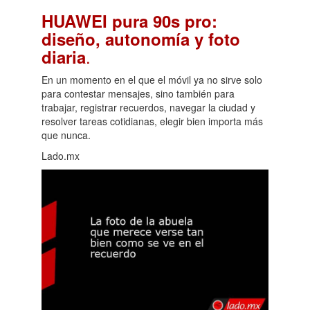
HUAWEI pura 90s pro:
diseño, autonomía y foto
.
diaria
En un momento en el que el móvil ya no sirve solo
para contestar mensajes, sino también para
trabajar, registrar recuerdos, navegar la ciudad y
resolver tareas cotidianas, elegir bien importa más
que nunca.
Lado.mx