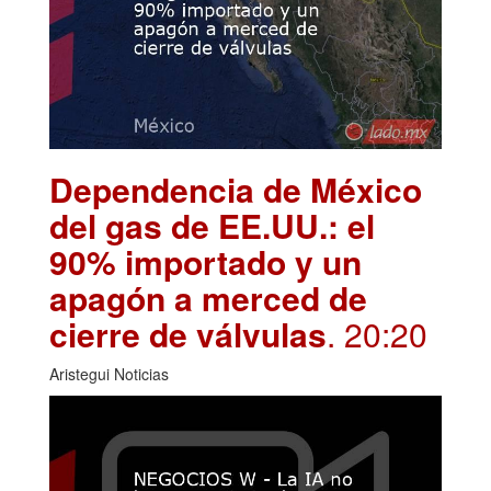
Dependencia de México
del gas de EE.UU.: el
90% importado y un
apagón a merced de
cierre de válvulas
. 20:20
Aristegui Noticias