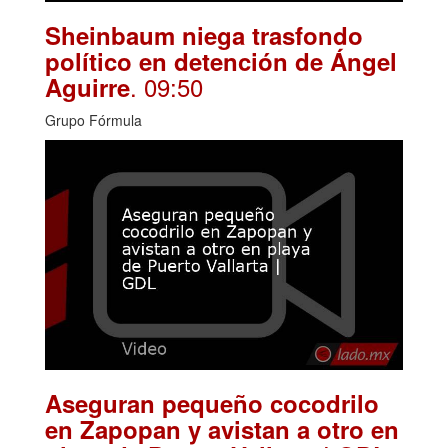
Sheinbaum niega trasfondo
político en detención de Ángel
. 09:50
Aguirre
Grupo Fórmula
Aseguran pequeño cocodrilo
en Zapopan y avistan a otro en