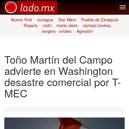
Tog
nav
Nueva York
conagua
Star Wars
Puebla de Zaragoza
Rosario
rodri
marie claire
olympic hockey
rangers - orioles
Agresión
Toño Martín del Campo
advierte en Washington
desastre comercial por T-
MEC