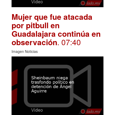
Mujer que fue atacada
por pitbull en
Guadalajara continúa en
observación
. 07:40
Imagen Noticias