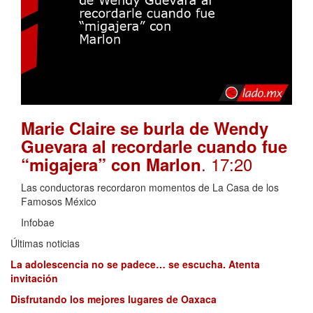
Marie Claire se burla de Wendy
Guevara al recordarle cuando fue
. 17:20
“migajera” con Marlon
Las conductoras recordaron momentos de La Casa de los
Famosos México
Infobae
Últimas noticias
La adolescencia no se padece… se escucha. Atenta
invitación
Disfrutando los mejores lugares de Oaxaca