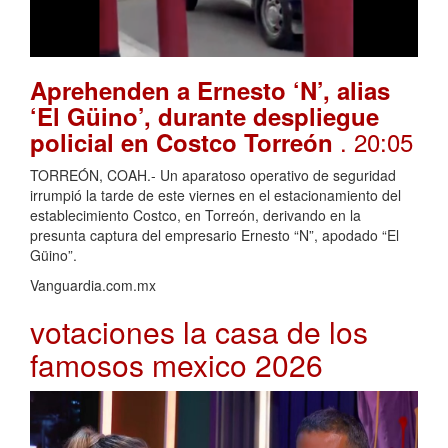
Aprehenden a Ernesto ‘N’, alias
‘El Güino’, durante despliegue
. 20:05
policial en Costco Torreón
TORREÓN, COAH.- Un aparatoso operativo de seguridad
irrumpió la tarde de este viernes en el estacionamiento del
establecimiento Costco, en Torreón, derivando en la
presunta captura del empresario Ernesto “N”, apodado “El
Güino”.
Vanguardia.com.mx
votaciones la casa de los
famosos mexico 2026