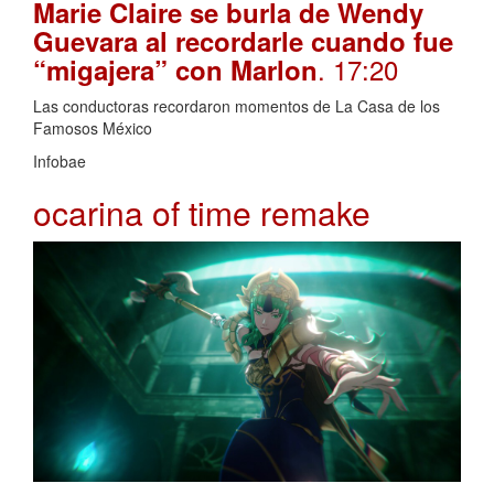
Marie Claire se burla de Wendy
Guevara al recordarle cuando fue
. 17:20
“migajera” con Marlon
Las conductoras recordaron momentos de La Casa de los
Famosos México
Infobae
ocarina of time remake