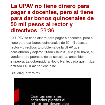
La UPAV no tiene dinero para
pagar a docentes, pero sí tiene
para dar bonos quincenales de
50 mil pesos al rector y
. 23:36
directivos
La UPAV no tiene dinero para pagar a docentes, pero sí
tiene para dar bonos quincenales de 50 mil pesos al
rector y directivos El problema de la UPAV que
ocasionaron y dejaron tirado Claudia Tello y su novio, el
vendedor de puercos, no se soluciona, antes bien
empeora. La gobernadora Rocío Nahle, cada que […]La
entrada La UPAV no tiene dine
Claudiaguerrero.mx