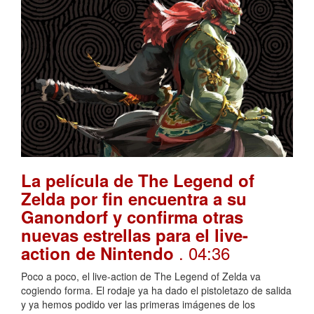
La película de The Legend of
Zelda por fin encuentra a su
Ganondorf y confirma otras
nuevas estrellas para el live-
. 04:36
action de Nintendo
Poco a poco, el live-action de The Legend of Zelda va
cogiendo forma. El rodaje ya ha dado el pistoletazo de salida
y ya hemos podido ver las primeras imágenes de los