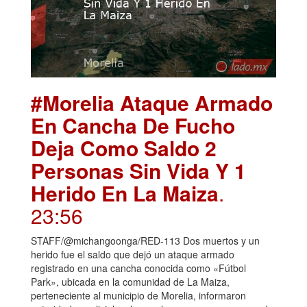
#Morelia Ataque Armado
En Cancha De Fucho
Deja Como Saldo 2
Personas Sin Vida Y 1
Herido En La Maiza
.
23:56
STAFF/@michangoonga/RED-113 Dos muertos y un
herido fue el saldo que dejó un ataque armado
registrado en una cancha conocida como «Fútbol
Park», ubicada en la comunidad de La Maiza,
perteneciente al municipio de Morelia, informaron