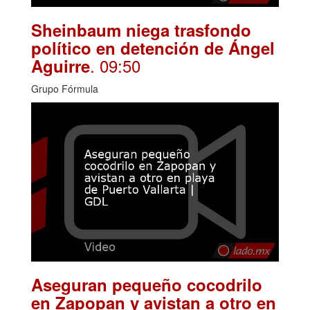
Sheinbaum niega trasfondo
político en detención de Ángel
. 09:50
Aguirre
Grupo Fórmula
Aseguran pequeño cocodrilo
en Zapopan y avistan a otro en