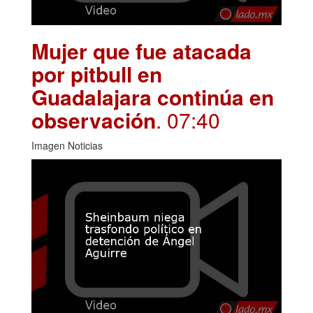
Mujer que fue atacada
por pitbull en
Guadalajara continúa en
observación
. 07:40
Imagen Noticias