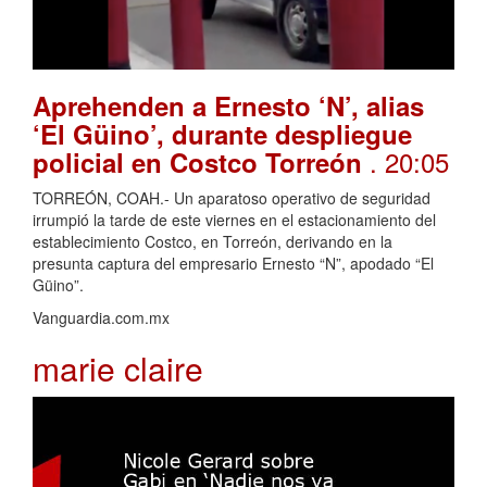
Aprehenden a Ernesto ‘N’, alias
‘El Güino’, durante despliegue
. 20:05
policial en Costco Torreón
TORREÓN, COAH.- Un aparatoso operativo de seguridad
irrumpió la tarde de este viernes en el estacionamiento del
establecimiento Costco, en Torreón, derivando en la
presunta captura del empresario Ernesto “N”, apodado “El
Güino”.
Vanguardia.com.mx
marie claire