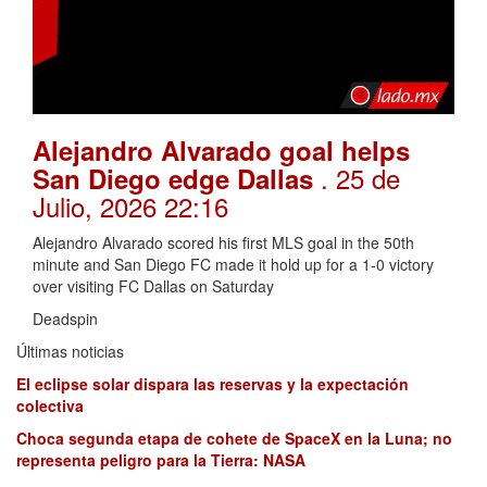
Alejandro Alvarado goal helps
. 25 de
San Diego edge Dallas
Julio, 2026 22:16
Alejandro Alvarado scored his first MLS goal in the 50th
minute and San Diego FC made it hold up for a 1-0 victory
over visiting FC Dallas on Saturday
Deadspin
Últimas noticias
El eclipse solar dispara las reservas y la expectación
colectiva
Choca segunda etapa de cohete de SpaceX en la Luna; no
representa peligro para la Tierra: NASA