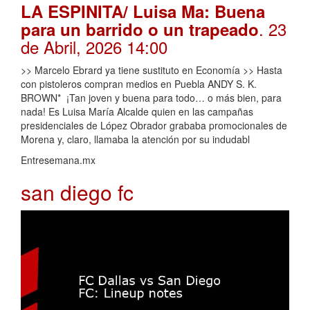
LA ESPINITA/ Luisa Ma: Buena
. 23
para un barrido o un trapeado
de Abril, 2026 14:00
>> Marcelo Ebrard ya tiene sustituto en Economía >> Hasta
con pistoleros compran medios en Puebla ANDY S. K.
BROWN* ¡Tan joven y buena para todo… o más bien, para
nada! Es Luisa María Alcalde quien en las campañas
presidenciales de López Obrador grababa promocionales de
Morena y, claro, llamaba la atención por su indudabl
Entresemana.mx
san diego fc