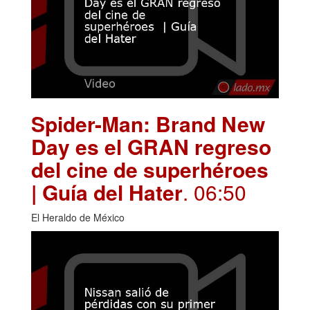
Spider-Man: Brand New
Day es el GRAN regreso
del cine de superhéroes
| Guía del Hater
. 06:50
El Heraldo de México