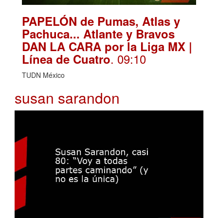
PAPELÓN de Pumas, Atlas y
Pachuca... Atlante y Bravos
DAN LA CARA por la Liga MX |
. 09:10
Línea de Cuatro
TUDN México
susan sarandon