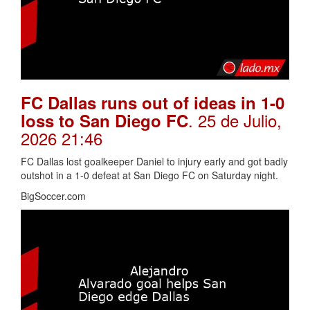
FC Dallas runs out of ideas in 1-0
. 25 de Julio,
loss to San Diego FC
2026 21:46
FC Dallas lost goalkeeper Daniel to injury early and got badly
outshot in a 1-0 defeat at San Diego FC on Saturday night.
BigSoccer.com