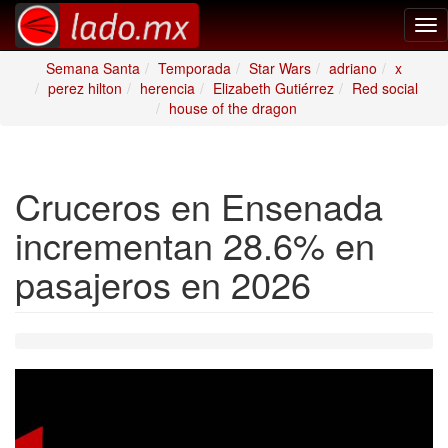
Tog
nav
Semana Santa
Temporada
Star Wars
adriano
x
perez hilton
herencia
Elizabeth Gutiérrez
Red social
house of the dragon
Cruceros en Ensenada
incrementan 28.6% en
pasajeros en 2026