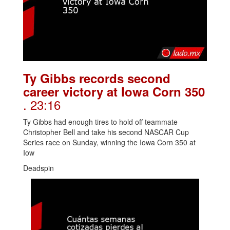
Ty Gibbs records second
career victory at Iowa Corn 350
. 23:16
Ty Gibbs had enough tires to hold off teammate
Christopher Bell and take his second NASCAR Cup
Series race on Sunday, winning the Iowa Corn 350 at
Iow
Deadspin