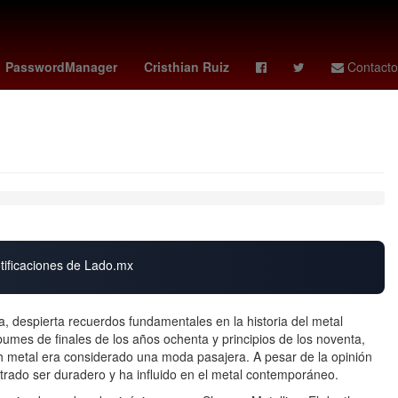
genoa - inter
nac breda
genoa vs inter
chiefs - chargers
PasswordManager
Cristhian Ruiz
Contacto
otificaciones de Lado.mx
 despierta recuerdos fundamentales en la historia del metal
bumes de finales de los años ochenta y principios de los noventa,
h metal era considerado una moda pasajera. A pesar de la opinión
trado ser duradero y ha influido en el metal contemporáneo.