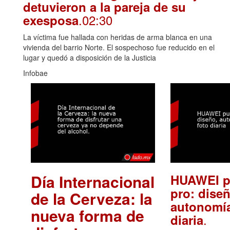
detuvieron a la pareja de su
.02:30
exesposa
La víctima fue hallada con heridas de arma blanca en una
vivienda del barrio Norte. El sospechoso fue reducido en el
lugar y quedó a disposición de la Justicia
Infobae
Día Internacional
HUAWEI p
pro: diseñ
de la Cerveza: la
autonomía
nueva forma de
.
diaria