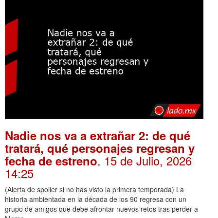
Nadie nos va a extrañar 2: de qué
tratará, qué personajes regresan y
. 15 de Julio, 2026
fecha de estreno
14:25
(Alerta de spoiler si no has visto la primera temporada) La
historia ambientada en la década de los 90 regresa con un
grupo de amigos que debe afrontar nuevos retos tras perder a