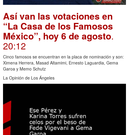
Así van las votaciones en
“La Casa de los Famosos
México”, hoy 6 de agosto
.
20:12
Cinco famosos se encuentran en la placa de nominación y son:
Ximena Herrera, Masad Altamimi, Ernesto Laguardia, Gema
Garoa y Memo Schutz
La Opinión de Los Ángeles