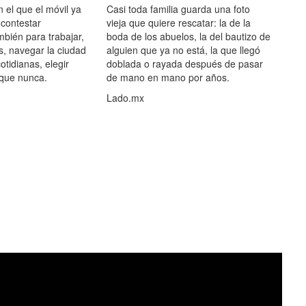
el que el móvil ya
Casi toda familia guarda una foto
 contestar
vieja que quiere rescatar: la de la
mbién para trabajar,
boda de los abuelos, la del bautizo de
s, navegar la ciudad
alguien que ya no está, la que llegó
otidianas, elegir
doblada o rayada después de pasar
 que nunca.
de mano en mano por años.
Lado.mx