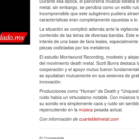
Durante esa época, el panorama musical estaba do
metal, sin embargo, se percibía como un estilo ruid
incomprensible que este subgénero pudiera atraer
características eran completamente opuestas a lo
La situación se complicó además ante la vigilanci
contenido de las letras de diversas bandas. Este es
interés de una base de fans leales, especialmente
piezas codiciadas por los metaleros.
El estudio Morrisound Recording, modesto y alejad
del movimiento death metal. Scott Burns destaca l
cooperación y el apoyo mutuo fueron fundamentales
se ayudaban mutuamente en sus sesiones de grabac
innovación.
Producciones como "Human" de Death y "Unquestio
ruido había un virtuosismo notable. Con músicos ta
su sonido era simplemente caos y ruido sin senti
repercutiendo en la
música
pesada actual.
Con información de
cuarteldelmetal.com
El Congresista