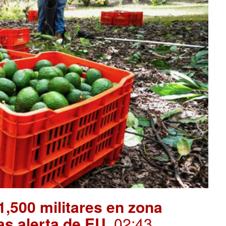
,500 militares en zona
as alerta de EU
. 02:43