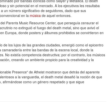
minado por bandas icónicas como Slayer y Metallica. El death
oso y sin potencial en el mercado. A los ejecutivos les resultaba
 a un número significativo de seguidores, dado que sus
 convencional en la
música
de aquel entonces.
a del Parents Music Resource Center, que perseguía censurar el
crutinio no extinguió el fuego del death metal, sino que avivó el
 en Europa, donde posters y álbumes prohibidos se convirtieron en
o de los lujos de las grandes ciudades, emergió como el epicentro
a camaradería entre las bandas de la escena local, donde la
. No existía competencia destructiva; por el contrario, los músicos
ión, creando un ambiente propicio para la creatividad y la
nable Presence" de Atheist mostraron que detrás del aparente
lentosos a la vanguardia, el death metal desafió la noción de que
do, afirmándose como un género respetado y que sigue