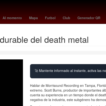
pción
friburgo vs. dortmund
independiente del valle - barcelona sc
Al momento
Mapa
Futbol
Club
Generador QR
rdurable del death metal
🚀 Mantente informado al instante, activa las n
Hablar de Morrisound Recording en Tampa, Florida,
extremo. Scott Burns, productor de importantes ál
cuenta su experiencia en un tiempo donde el deat
negativa de la industria, este subgénero ha demos