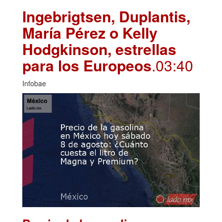
Ingebrigtsen, Duplantis,
María Pérez o Kelly
Hodgkinson, estrellas
para los Europeos
.03:40
Infobae