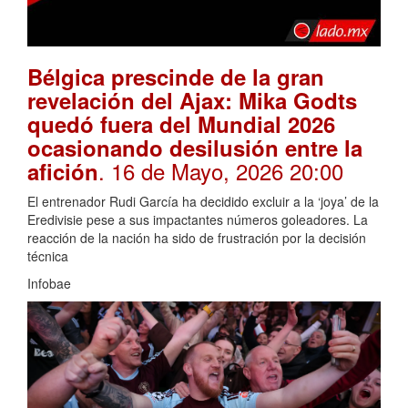
Bélgica prescinde de la gran
revelación del Ajax: Mika Godts
quedó fuera del Mundial 2026
ocasionando desilusión entre la
. 16 de Mayo, 2026 20:00
afición
El entrenador Rudi García ha decidido excluir a la ‘joya’ de la
Eredivisie pese a sus impactantes números goleadores. La
reacción de la nación ha sido de frustración por la decisión
técnica
Infobae