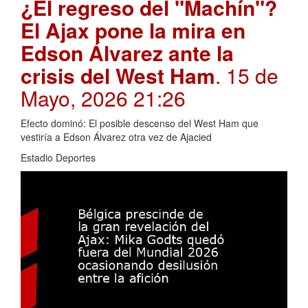
¿El regreso del "Machín"?
El Ajax pone la mira en
Edson Álvarez ante la
crisis del West Ham
. 15 de
Mayo, 2026 21:26
Efecto dominó: El posible descenso del West Ham que
vestiría a Edson Álvarez otra vez de Ajacied
Estadio Deportes