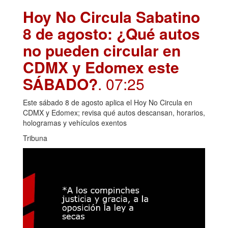
Hoy No Circula Sabatino
8 de agosto: ¿Qué autos
no pueden circular en
CDMX y Edomex este
SÁBADO?
. 07:25
Este sábado 8 de agosto aplica el Hoy No Circula en
CDMX y Edomex; revisa qué autos descansan, horarios,
hologramas y vehículos exentos
Tribuna