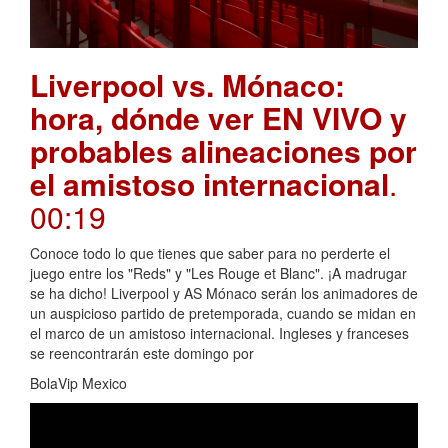
Liverpool vs. Mónaco:
hora, dónde ver EN VIVO y
probables alineaciones por
el amistoso internacional
.
00:19
Conoce todo lo que tienes que saber para no perderte el
juego entre los "Reds" y "Les Rouge et Blanc". ¡A madrugar
se ha dicho! Liverpool y AS Mónaco serán los animadores de
un auspicioso partido de pretemporada, cuando se midan en
el marco de un amistoso internacional. Ingleses y franceses
se reencontrarán este domingo por
BolaVip Mexico