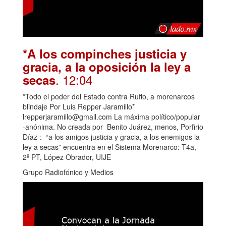
*A los compinches justicia y
gracia, a la oposición la ley a
. 12:04
secas
*Todo el poder del Estado contra Ruffo, a morenarcos
blindaje Por Luis Repper Jaramillo*
lrepperjaramillo@gmail.com La máxima político/popular
-anónima. No creada por Benito Juárez, menos, Porfirio
Díaz-: “a los amigos justicia y gracia, a los enemigos la
ley a secas” encuentra en el Sistema Morenarco: T4a,
2º PT, López Obrador, UIJE
Grupo Radiofónico y Medios