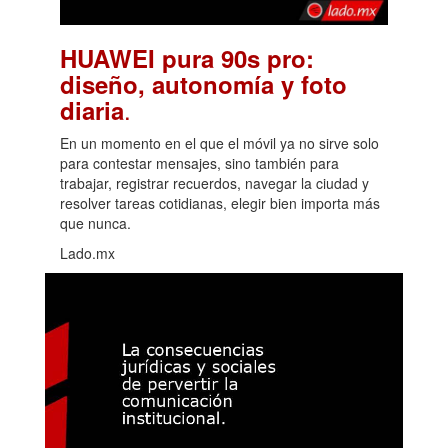
HUAWEI pura 90s pro:
diseño, autonomía y foto
.
diaria
En un momento en el que el móvil ya no sirve solo
para contestar mensajes, sino también para
trabajar, registrar recuerdos, navegar la ciudad y
resolver tareas cotidianas, elegir bien importa más
que nunca.
Lado.mx