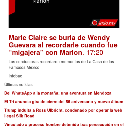
Marie Claire se burla de Wendy
Guevara al recordarle cuando fue
. 17:20
“migajera” con Marlon
Las conductoras recordaron momentos de La Casa de los
Famosos México
Infobae
Últimas noticias
Del WhatsApp a la montaña: una aventura en Mendoza
El Tri anuncia gira de cierre del 55 aniversario y nuevo álbum
Trump indulta a Ross Ulbricht, condenado por operar la web
ilegal Silk Road
Vinculado a proceso hombre detenido tras persecución en el