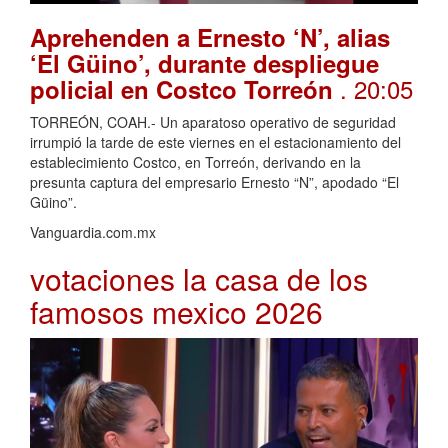
Aprehenden a Ernesto ‘N’, alias
‘El Güino’, durante despliegue
. 20:05
policial en Costco Torreón
TORREÓN, COAH.- Un aparatoso operativo de seguridad
irrumpió la tarde de este viernes en el estacionamiento del
establecimiento Costco, en Torreón, derivando en la
presunta captura del empresario Ernesto “N”, apodado “El
Güino”.
Vanguardia.com.mx
votaciones la casa de los
famosos mexico 2026