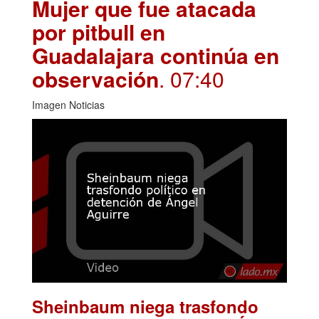
Mujer que fue atacada
por pitbull en
Guadalajara continúa en
observación
. 07:40
Imagen Noticias
Sheinbaum niega trasfondo