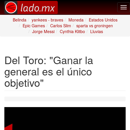
Tog
nav
Belinda
yankees - braves
Moneda
Estados Unidos
Epic Games
Carlos Slim
sparta vs groningen
Jorge Messi
Cynthia Klitbo
Lluvias
Del Toro: "Ganar la
general es el único
objetivo"