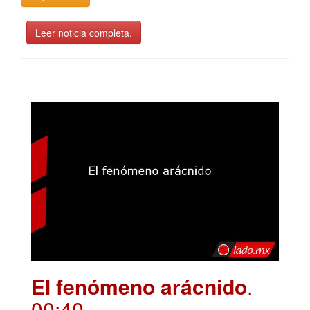
Leer noticia completa.
El fenómeno arácnido
.
00:40