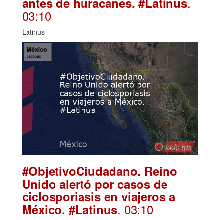
.
antes de huracanes. #Latinus
03:10
Latinus
#ObjetivoCiudadano. Reino
Unido alertó por casos de
ciclosporiasis en viajeros a
. 03:10
México. #Latinus