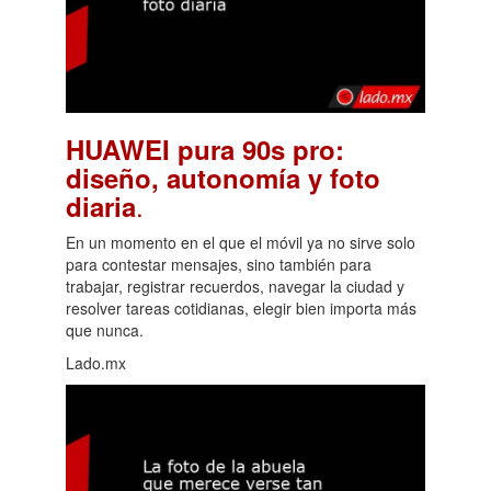
HUAWEI pura 90s pro:
diseño, autonomía y foto
.
diaria
En un momento en el que el móvil ya no sirve solo
para contestar mensajes, sino también para
trabajar, registrar recuerdos, navegar la ciudad y
resolver tareas cotidianas, elegir bien importa más
que nunca.
Lado.mx