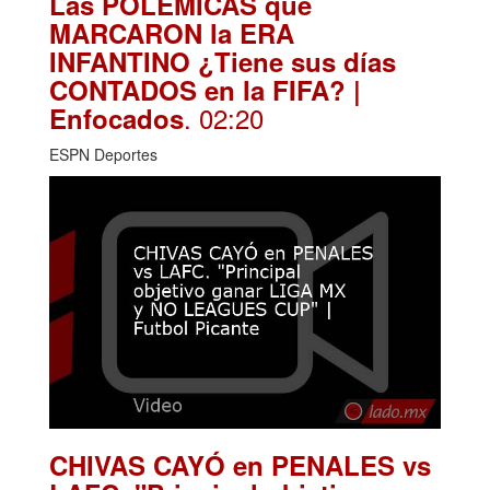
Las POLÉMICAS que
MARCARON la ERA
INFANTINO ¿Tiene sus días
CONTADOS en la FIFA? |
. 02:20
Enfocados
ESPN Deportes
CHIVAS CAYÓ en PENALES vs