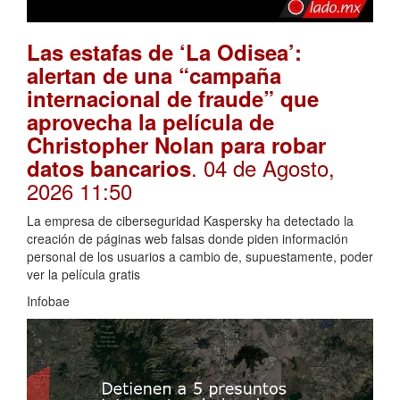
Las estafas de ‘La Odisea’:
alertan de una “campaña
internacional de fraude” que
aprovecha la película de
Christopher Nolan para robar
. 04 de Agosto,
datos bancarios
2026 11:50
La empresa de ciberseguridad Kaspersky ha detectado la
creación de páginas web falsas donde piden información
personal de los usuarios a cambio de, supuestamente, poder
ver la película gratis
Infobae