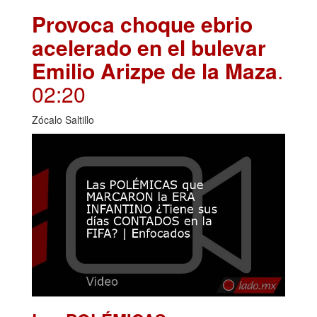
Provoca choque ebrio
acelerado en el bulevar
Emilio Arizpe de la Maza
.
02:20
Zócalo Saltillo