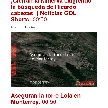
¡Cierran la Minerva exigiendo
la búsqueda de Ricardo
cabezas! | Noticias GDL |
. 00:50
Shorts
Imagen Noticias
Aseguran la torre Lola en
. 00:50
Monterrey