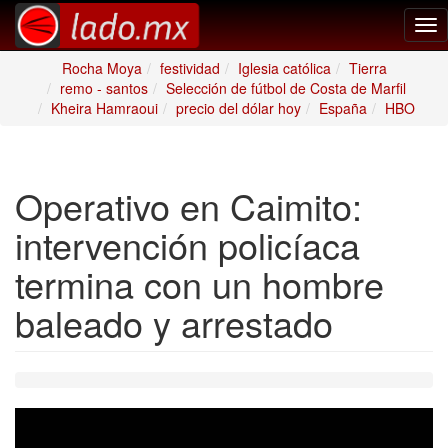
Tog
nav
Rocha Moya
festividad
Iglesia católica
Tierra
remo - santos
Selección de fútbol de Costa de Marfil
Kheira Hamraoui
precio del dólar hoy
España
HBO
Operativo en Caimito:
intervención policíaca
termina con un hombre
baleado y arrestado