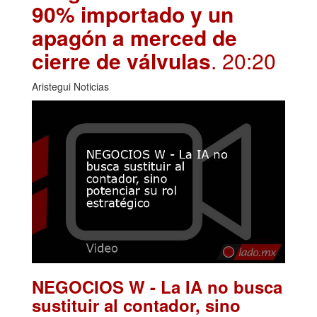
90% importado y un
apagón a merced de
cierre de válvulas
. 20:20
Aristegui Noticias
NEGOCIOS W - La IA no busca
sustituir al contador, sino