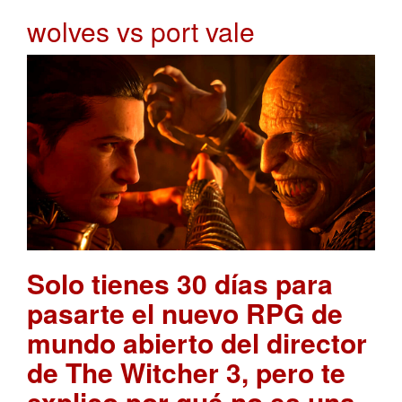
wolves vs port vale
Solo tienes 30 días para
pasarte el nuevo RPG de
mundo abierto del director
de The Witcher 3, pero te
explico por qué no es una