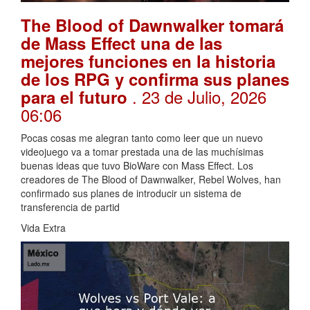
The Blood of Dawnwalker tomará
de Mass Effect una de las
mejores funciones en la historia
de los RPG y confirma sus planes
. 23 de Julio, 2026
para el futuro
06:06
Pocas cosas me alegran tanto como leer que un nuevo
videojuego va a tomar prestada una de las muchísimas
buenas ideas que tuvo BioWare con Mass Effect. Los
creadores de The Blood of Dawnwalker, Rebel Wolves, han
confirmado sus planes de introducir un sistema de
transferencia de partid
Vida Extra