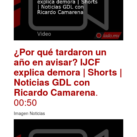
¿Por qué tardaron un
año en avisar? IJCF
explica demora | Shorts |
Noticias GDL con
Ricardo Camarena
.
00:50
Imagen Noticias