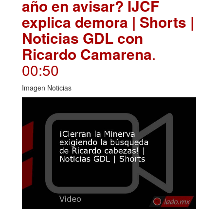
año en avisar? IJCF
explica demora | Shorts |
Noticias GDL con
Ricardo Camarena
.
00:50
Imagen Noticias