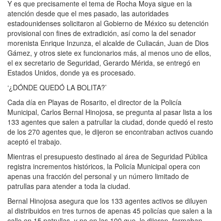
Y es que precisamente el tema de Rocha Moya sigue en la
atención desde que el mes pasado, las autoridades
estadounidenses solicitaron al Gobierno de México su detención
provisional con fines de extradición, así como la del senador
morenista Enrique Inzunza, el alcalde de Culiacán, Juan de Dios
Gámez, y otros siete ex funcionarios más, al menos uno de ellos,
el ex secretario de Seguridad, Gerardo Mérida, se entregó en
Estados Unidos, donde ya es procesado.
‘¿DÓNDE QUEDÓ LA BOLITA?’
Cada día en Playas de Rosarito, el director de la Policía
Municipal, Carlos Bernal Hinojosa, se pregunta al pasar lista a los
133 agentes que salen a patrullar la ciudad, donde quedó el resto
de los 270 agentes que, le dijeron se encontraban activos cuando
aceptó el trabajo.
Mientras el presupuesto destinado al área de Seguridad Pública
registra incrementos históricos, la Policía Municipal opera con
apenas una fracción del personal y un número limitado de
patrullas para atender a toda la ciudad.
Bernal Hinojosa asegura que los 133 agentes activos se diluyen
al distribuidos en tres turnos de apenas 45 policías que salen a la
calle en 15 patrullas, y no en las 100 que, le dijeron, formaban