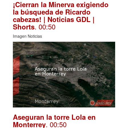
¡Cierran la Minerva exigiendo
la búsqueda de Ricardo
cabezas! | Noticias GDL |
. 00:50
Shorts
Imagen Noticias
Aseguran la torre Lola en
. 00:50
Monterrey