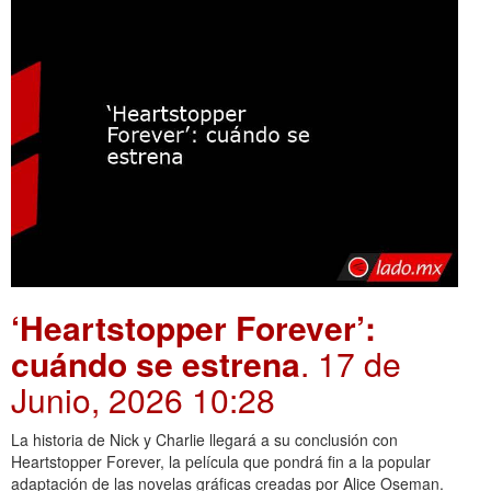
‘Heartstopper Forever’:
cuándo se estrena
. 17 de
Junio, 2026 10:28
La historia de Nick y Charlie llegará a su conclusión con
Heartstopper Forever, la película que pondrá fin a la popular
adaptación de las novelas gráficas creadas por Alice Oseman.