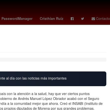
Nominación
Grandes Ligas de Béisbol
Juegos Olímpicos
PasswordManager
Cristhian Ruiz
Contacto
nte al día con las noticias más importantes
ís con la atención a la salud, hay que ver ciertos puntos
 gobierno de Andrés Manuel López Obrador acabó con el Seguro
endía a la comunidad mejor que ahora. Creó el INSABI (Instituto de
r los propios diputados de Morena por sus grandes problemas.