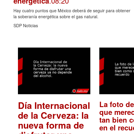
.08:20
energética
Hay cuatro puntos que México deberá de seguir para obtener
la soberanía energética sobre el gas natural.
SDP Noticias
Día Internacional
La foto de
que merec
de la Cerveza: la
tan bien 
nueva forma de
en el rec