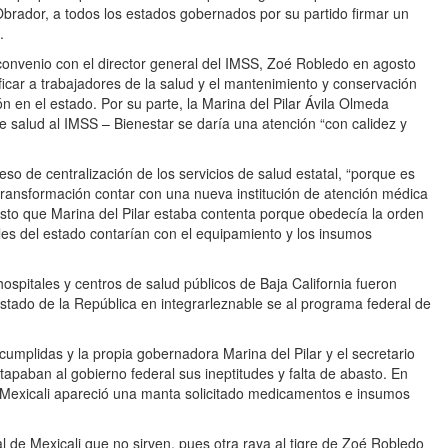
brador, a todos los estados gobernados por su partido firmar un
.
e convenio con el director general del IMSS, Zoé Robledo en agosto
ficar a trabajadores de la salud y el mantenimiento y conservación
 en el estado. Por su parte, la Marina del Pilar Ávila Olmeda
e salud al IMSS – Bienestar se daría una atención “con calidez y
so de centralización de los servicios de salud estatal, “porque es
 transformación contar con una nueva institución de atención médica
esto que Marina del Pilar estaba contenta porque obedecía la orden
es del estado contarían con el equipamiento y los insumos
hospitales y centros de salud públicos de Baja California fueron
estado de la República en integrarleznable se al programa federal de
mplidas y la propia gobernadora Marina del Pilar y el secretario
tapaban al gobierno federal sus ineptitudes y falta de abasto. En
e Mexicali apareció una manta solicitado medicamentos e insumos
l de Mexicali que no sirven, pues otra raya al tigre de Zoé Robledo