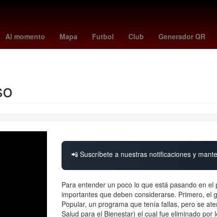
eBron James
primero de septiembre
calendario noviembre 2025
Al momento
Mapa
Futbol
Club
Generador QR
Ricardo Salinas Pliego
Chile
so
📲 Suscríbete a nuestras notificaciones y mante
Para entender un poco lo que está pasando en el pa
importantes que deben considerarse. Primero, el
Popular, un programa que tenía fallas, pero se at
Salud para el Bienestar) el cual fue eliminado po