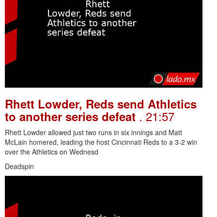
Rhett Lowder, Reds send Athletics
. 21:57
to another series defeat
Rhett Lowder allowed just two runs in six innings and Matt
McLain homered, leading the host Cincinnati Reds to a 3-2 win
over the Athletics on Wednesd
Deadspin