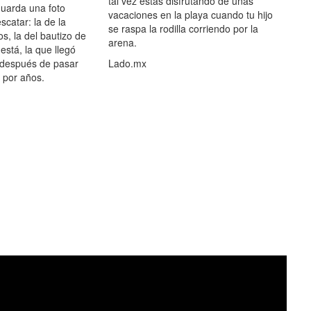
tal vez estás disfrutando de unas
guarda una foto
vacaciones en la playa cuando tu hijo
scatar: la de la
se raspa la rodilla corriendo por la
s, la del bautizo de
arena.
está, la que llegó
 después de pasar
Lado.mx
por años.