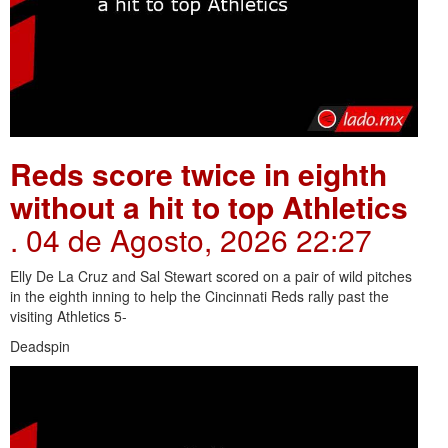
Reds score twice in eighth
without a hit to top Athletics
. 04 de Agosto, 2026 22:27
Elly De La Cruz and Sal Stewart scored on a pair of wild pitches
in the eighth inning to help the Cincinnati Reds rally past the
visiting Athletics 5-
Deadspin