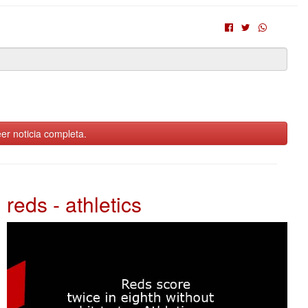
er noticia completa.
reds - athletics