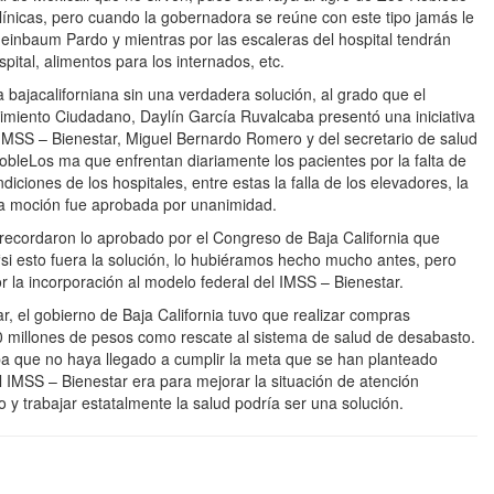
línicas, pero cuando la gobernadora se reúne con este tipo jamás le
einbaum Pardo y mientras por las escaleras del hospital tendrán
ital, alimentos para los internados, etc.
 bajacaliforniana sin una verdadera solución, al grado que el
imiento Ciudadano, Daylín García Ruvalcaba presentó una iniciativa
l IMSS – Bienestar, Miguel Bernardo Romero y del secretario de salud
obleLos ma que enfrentan diariamente los pacientes por la falta de
iciones de los hospitales, entre estas la falla de los elevadores, la
. La moción fue aprobada por unanimidad.
e recordaron lo aprobado por el Congreso de Baja California que
“si esto fuera la solución, lo hubiéramos hecho mucho antes, pero
or la incorporación al modelo federal del IMSS – Bienestar.
r, el gobierno de Baja California tuvo que realizar compras
 millones de pesos como rescate al sistema de salud de desabasto.
a que no haya llegado a cumplir la meta que se han planteado
 IMSS – Bienestar era para mejorar la situación de atención
o y trabajar estatalmente la salud podría ser una solución.