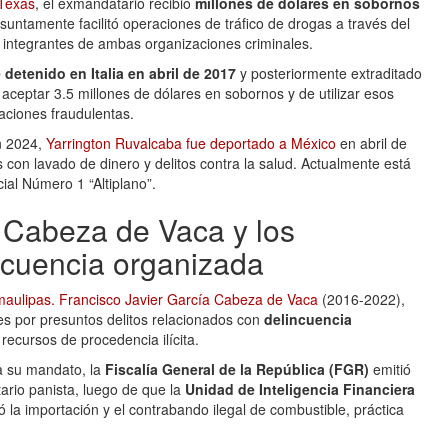
 Texas
, el exmandatario recibió
millones de dólares en sobornos
suntamente facilitó operaciones de tráfico de drogas a través del
a integrantes de ambas organizaciones criminales.
 detenido en Italia en abril de 2017
y posteriormente extraditado
aceptar 3.5 millones de dólares en sobornos y de utilizar esos
aciones fraudulentas.
n 2024,
Yarrington Ruvalcaba fue deportado a México
en abril de
con lavado de dinero y delitos contra la salud. Actualmente está
ial Número 1 “Altiplano”.
a Cabeza de Vaca y los
ncuencia organizada
aulipas. Francisco Javier García Cabeza de Vaca
(2016-2022),
es por presuntos delitos relacionados con
delincuencia
ecursos de procedencia ilícita.
a su mandato, la
Fiscalía General de la República (FGR)
emitió
rio panista, luego de que la
Unidad de Inteligencia Financiera
ó la importación y el contrabando ilegal de combustible, práctica