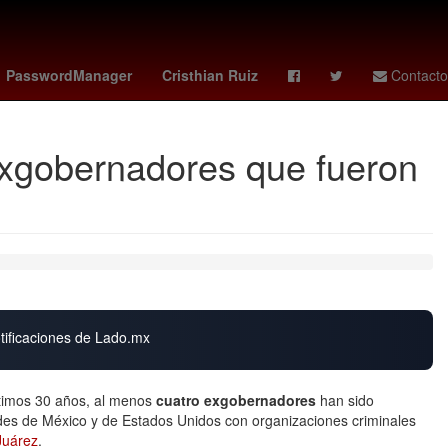
as femenil
sparta rotterdam - feyenoord
celtics
Elliot Page
PasswordManager
Cristhian Ruiz
Contacto
 exgobernadores que fueron
otificaciones de Lado.mx
ltimos 30 años, al menos
cuatro exgobernadores
han sido
ades de México y de Estados Unidos con organizaciones criminales
Juárez
.