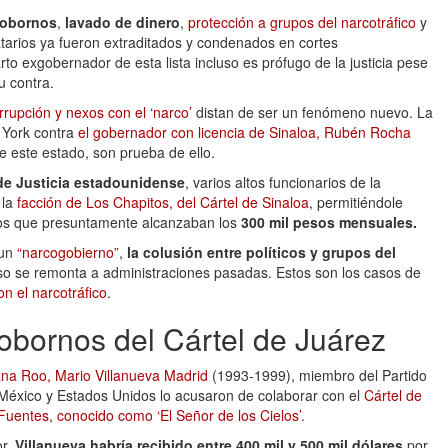
obornos
,
lavado de dinero
,
protección a grupos del narcotráfico
y
arios ya fueron extraditados y condenados en cortes
to exgobernador de esta lista incluso es prófugo de la justicia pese
u contra.
rupción y nexos con el ‘narco’
distan de ser un fenómeno nuevo. La
 York contra
el gobernador con licencia de Sinaloa, Rubén Rocha
e este estado, son prueba de ello.
e Justicia estadounidense
, varios altos funcionarios de la
 la
facción de Los Chapitos, del Cártel de Sinaloa
, permitiéndole
agos que presuntamente alcanzaban los
300 mil pesos mensuales.
 un
“narcogobierno”
,
la colusión entre políticos y grupos del
uso se remonta a administraciones pasadas. Estos son los casos de
 el narcotráfico
.
sobornos del Cártel de Juárez
na Roo, Mario Villanueva Madrid
(1993-1999), miembro del Partido
 México y Estados Unidos lo acusaron de colaborar con el
Cártel de
Fuentes, conocido como ‘El Señor de los Cielos’
.
or,
Villanueva habría recibido entre 400 mil y 500 mil dólares
por