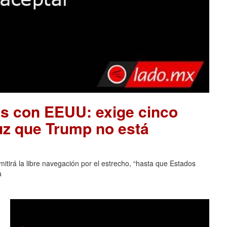
es con EEUU: exige cinco
uz que Trump no está
tirá la libre navegación por el estrecho, “hasta que Estados
a