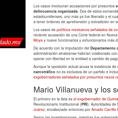
Los casos involucran acusaciones por presuntos
s
delincuencia organizada
. Dos de estos exmandat
estadounidenses, uno más ya fue liberado y el cuar
a tener órdenes de aprehensión y extradición en s
Los casos de
políticos mexicanos señalados de cor
reciente acusación de una Corte federal en Nueva
Moya
y nueve funcionarios y exfuncionarios más d
De acuerdo con la imputación del
Departamento d
administración sinaloense habrían colaborado con
operar con libertad en la entidad a cambio de p
Aunque la oposición actual acusa la existencia de
narcotráfico
no es exclusiva de un partido e incl
exgobernadores señalados por presuntos nexos con
Mario Villanueva y los 
El primero en la lista es
el exgobernador de Quinta
Revolucionario Institucional (
PRI
). Autoridades de
Juárez
, encabezado entonces por
Amado Carrillo 
Según las investigaciones, mientras fue gobernad