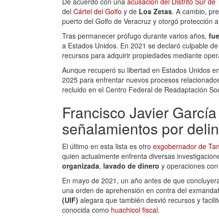
De acuerdo con una
acusación del Distrito Sur de
del
Cártel del Golfo
y de
Los Zetas
. A cambio, pre
puerto del Golfo de Veracruz y otorgó protección 
Tras permanecer prófugo durante varios años,
fue
a Estados Unidos. En 2021 se declaró culpable de 
recursos para adquirir propiedades mediante oper
Aunque recuperó su libertad en Estados Unidos e
2025 para enfrentar nuevos procesos relacionados 
recluido en el Centro Federal de Readaptación Soc
Francisco Javier Garcí
señalamientos por deli
El último en esta lista es otro
exgobernador de Tam
quien actualmente enfrenta diversas investigacion
organizada
,
lavado de dinero
y operaciones con r
En mayo de 2021, un año antes de que concluyer
una orden de aprehensión en contra del exmandata
(UIF)
alegara que también desvió recursos y facilit
conocida como
huachicol fiscal
.