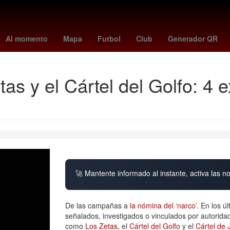
Jorge Rodríguez
américa - cruz azul
tudn en vivo
necaxa vs pum
Al momento
Mapa
Futbol
Club
Generador QR
as y el Cártel del Golfo: 4
🚀 Mantente informado al instante, activa las n
De las campañas a
la nómina del ‘narco’
. En los ú
señalados, investigados o vinculados por autorid
como
Los Zetas
, el
Cártel del Golfo
y el
Cártel de 