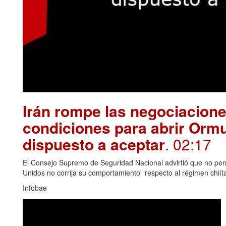
Irán rompe las negociacion
condiciones para abrir Orm
dispuesto a aceptar
. 02:17
El Consejo Supremo de Seguridad Nacional advirtió que no permi
Unidos no corrija su comportamiento” respecto al régimen chiít
Infobae