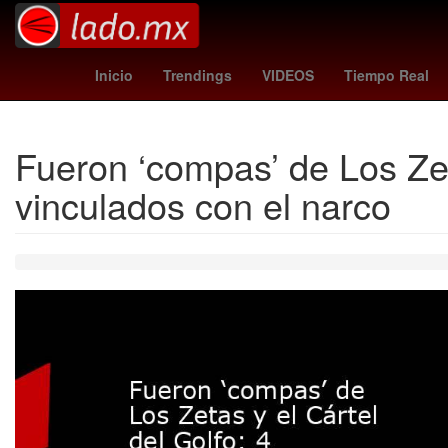
clima nuevo laredo
botafogo - fluminense
Victor Guzmán
Inicio
Trendings
VIDEOS
Tiempo Real
Fueron ‘compas’ de Los Zet
vinculados con el narco