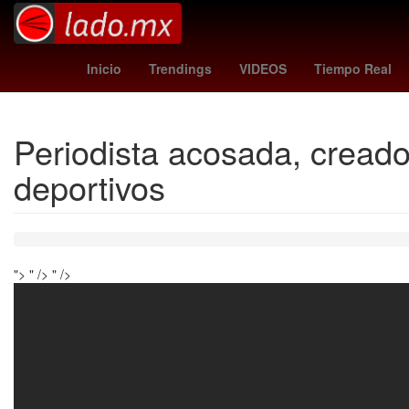
Gobierno
Argentina
M
Inicio
Trendings
VIDEOS
Tiempo Real
Periodista acosada, creado
deportivos
">
" />
" />