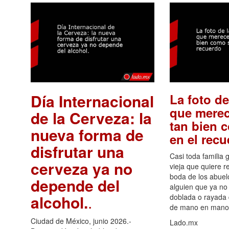
Día Internacional
La foto de
que merec
de la Cerveza: la
tan bien 
nueva forma de
en el rec
disfrutar una
Casi toda familia 
cerveza ya no
vieja que quiere re
boda de los abuelo
depende del
alguien que ya no 
alcohol.
.
doblada o rayada
de mano en mano 
Ciudad de México, junio 2026.-
Lado.mx