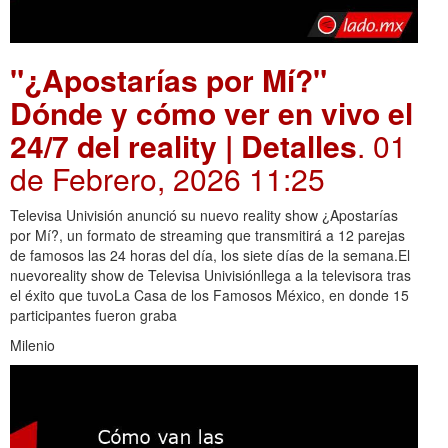
"¿Apostarías por Mí?"
Dónde y cómo ver en vivo el
24/7 del reality | Detalles
. 01
de Febrero, 2026 11:25
Televisa Univisión anunció su nuevo reality show ¿Apostarías
por Mí?, un formato de streaming que transmitirá a 12 parejas
de famosos las 24 horas del día, los siete días de la semana.El
nuevoreality show de Televisa Univisiónllega a la televisora tras
el éxito que tuvoLa Casa de los Famosos México, en donde 15
participantes fueron graba
Milenio