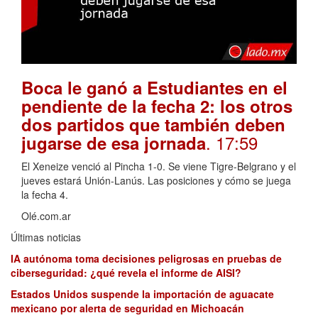
Boca le ganó a Estudiantes en el
pendiente de la fecha 2: los otros
dos partidos que también deben
. 17:59
jugarse de esa jornada
El Xeneize venció al Pincha 1-0. Se viene Tigre-Belgrano y el
jueves estará Unión-Lanús. Las posiciones y cómo se juega
la fecha 4.
Olé.com.ar
Últimas noticias
IA autónoma toma decisiones peligrosas en pruebas de
ciberseguridad: ¿qué revela el informe de AISI?
Estados Unidos suspende la importación de aguacate
mexicano por alerta de seguridad en Michoacán