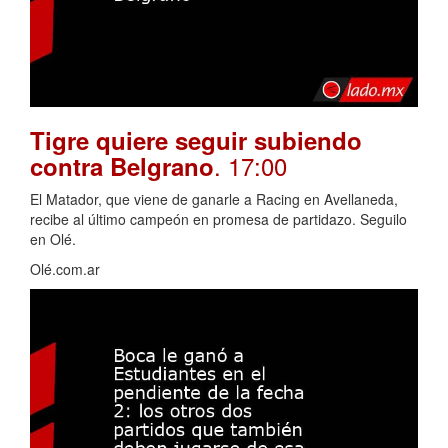
Tigre quiere seguir subiendo
. 17:00
contra Belgrano
El Matador, que viene de ganarle a Racing en Avellaneda,
recibe al último campeón en promesa de partidazo. Seguilo
en Olé.
Olé.com.ar