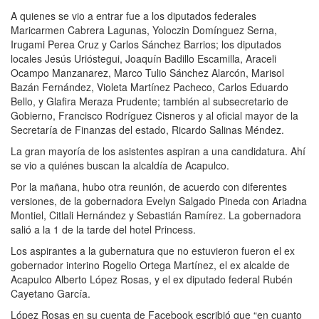
A quienes se vio a entrar fue a los diputados federales
Maricarmen Cabrera Lagunas, Yoloczin Domínguez Serna,
Irugami Perea Cruz y Carlos Sánchez Barrios; los diputados
locales Jesús Urióstegui, Joaquín Badillo Escamilla, Araceli
Ocampo Manzanarez, Marco Tulio Sánchez Alarcón, Marisol
Bazán Fernández, Violeta Martínez Pacheco, Carlos Eduardo
Bello, y Glafira Meraza Prudente; también al subsecretario de
Gobierno, Francisco Rodríguez Cisneros y al oficial mayor de la
Secretaría de Finanzas del estado, Ricardo Salinas Méndez.
La gran mayoría de los asistentes aspiran a una candidatura. Ahí
se vio a quiénes buscan la alcaldía de Acapulco.
Por la mañana, hubo otra reunión, de acuerdo con diferentes
versiones, de la gobernadora Evelyn Salgado Pineda con Ariadna
Montiel, Citlali Hernández y Sebastián Ramírez. La gobernadora
salió a la 1 de la tarde del hotel Princess.
Los aspirantes a la gubernatura que no estuvieron fueron el ex
gobernador interino Rogelio Ortega Martínez, el ex alcalde de
Acapulco Alberto López Rosas, y el ex diputado federal Rubén
Cayetano García.
López Rosas en su cuenta de Facebook escribió que “en cuanto