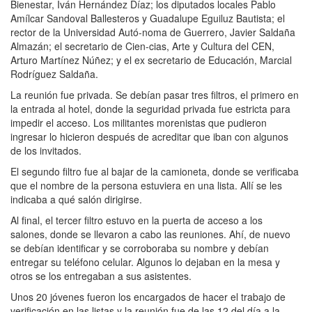
Bienestar, Iván Hernández Díaz; los diputados locales Pablo
Amílcar Sandoval Ballesteros y Guadalupe Eguiluz Bautista; el
rector de la Universidad Autó-noma de Guerrero, Javier Saldaña
Almazán; el secretario de Cien-cias, Arte y Cultura del CEN,
Arturo Martínez Núñez; y el ex secretario de Educación, Marcial
Rodríguez Saldaña.
La reunión fue privada. Se debían pasar tres filtros, el primero en
la entrada al hotel, donde la seguridad privada fue estricta para
impedir el acceso. Los militantes morenistas que pudieron
ingresar lo hicieron después de acreditar que iban con algunos
de los invitados.
El segundo filtro fue al bajar de la camioneta, donde se verificaba
que el nombre de la persona estuviera en una lista. Allí se les
indicaba a qué salón dirigirse.
Al final, el tercer filtro estuvo en la puerta de acceso a los
salones, donde se llevaron a cabo las reuniones. Ahí, de nuevo
se debían identificar y se corroboraba su nombre y debían
entregar su teléfono celular. Algunos lo dejaban en la mesa y
otros se los entregaban a sus asistentes.
Unos 20 jóvenes fueron los encargados de hacer el trabajo de
verificación en las listas y la reunión fue de las 12 del día a la