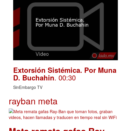
Extorsión Sistémica. Por Muna
. 00:30
D. Buchahin
SinEmbargo TV
rayban meta
Meta remata gafas Ray-