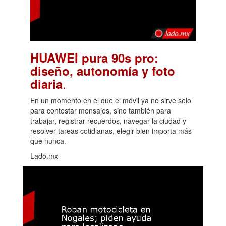
HUAWEI pura 90s pro:
diseño, autonomía y foto
.
diaria
En un momento en el que el móvil ya no sirve solo
para contestar mensajes, sino también para
trabajar, registrar recuerdos, navegar la ciudad y
resolver tareas cotidianas, elegir bien importa más
que nunca.
Lado.mx