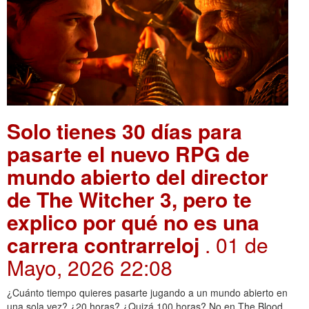
Solo tienes 30 días para
pasarte el nuevo RPG de
mundo abierto del director
de The Witcher 3, pero te
explico por qué no es una
carrera contrarreloj
. 01 de
Mayo, 2026 22:08
¿Cuánto tiempo quieres pasarte jugando a un mundo abierto en
una sola vez? ¿20 horas? ¿Quizá 100 horas? No en The Blood