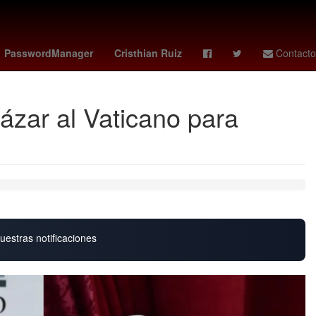
ues cup
manchester city vs
OTAN
Santiago Giménez
PasswordManager
Cristhian Ruiz
Contacto
ázar al Vaticano para
uestras notificaciones