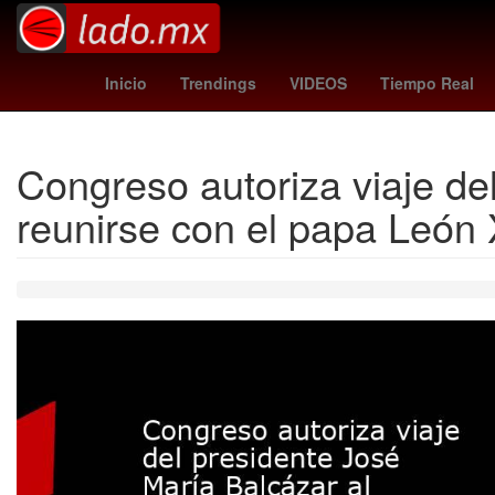
wolves vs port vale
Selección de fútbol de Irlanda
27 
Inicio
Trendings
VIDEOS
Tiempo Real
Congreso autoriza viaje de
reunirse con el papa León