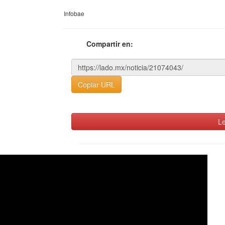
Infobae
Compartir en:
Copiar URL
Le