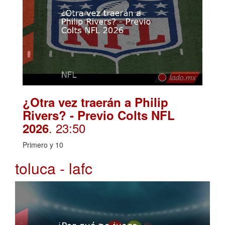
¿Otra vez traerán a Philip
Rivers? - Previo Colts NFL
. 23:50
2026
Primero y 10
toluca - lafc