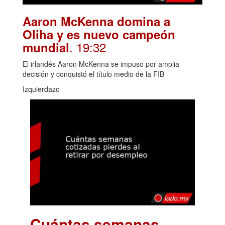
Aaron McKenna domina a
Oliha y es nuevo campeón
. 19:32
mundial
El irlandés Aaron McKenna se impuso por amplia
decisión y conquistó el título medio de la FIB
Izquierdazo
Cuántas semanas