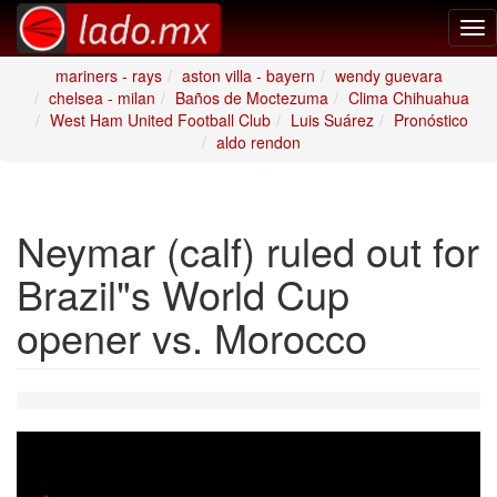
Tog
nav
mariners - rays
aston villa - bayern
wendy guevara
chelsea - milan
Baños de Moctezuma
Clima Chihuahua
West Ham United Football Club
Luis Suárez
Pronóstico
aldo rendon
Neymar (calf) ruled out for
Brazil"s World Cup
opener vs. Morocco