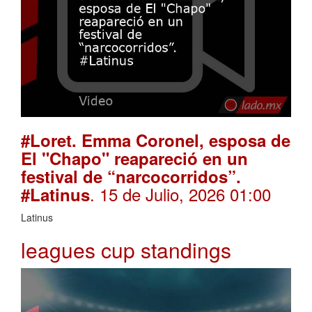
#Loret. Emma Coronel, esposa de
El "Chapo" reapareció en un
festival de “narcocorridos”.
. 15 de Julio, 2026 01:00
#Latinus
Latinus
leagues cup standings