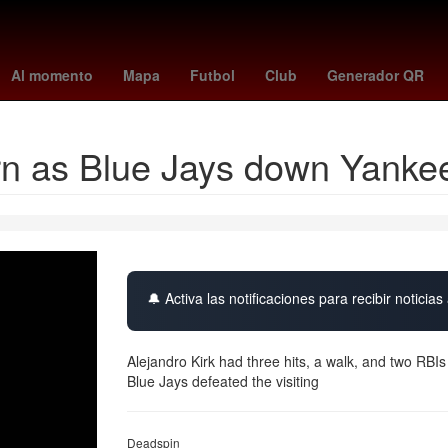
ema la casa de los famosos
luna llena de ciervo
luciano darderi
Al momento
Mapa
Futbol
Club
Generador QR
turn as Blue Jays down Yanke
🔔 Activa las notificaciones para recibir noticias 
Alejandro Kirk had three hits, a walk, and two RBI
Blue Jays defeated the visiting
Deadspin