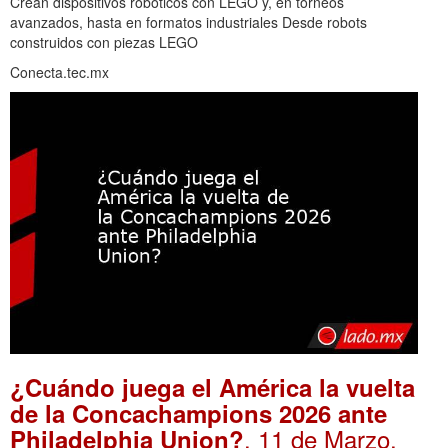
Crean dispositivos robóticos con LEGO y, en torneos
avanzados, hasta en formatos industriales Desde robots
construidos con piezas LEGO
Conecta.tec.mx
¿Cuándo juega el América la vuelta
de la Concachampions 2026 ante
. 11 de Marzo,
Philadelphia Union?