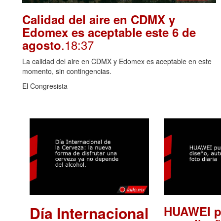
Calidad del aire en CDMX y
Edomex es aceptable este 6 de
.18:37
agosto
La calidad del aire en CDMX y Edomex es aceptable en este
momento, sin contingencias.
El Congresista
Día Internacional
HUAWEI p