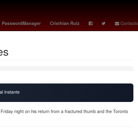
gold
memo schutz
tormenta genevieve
florence pugh
PasswordManager
Cristhian Ruiz
Contacto
es
al instante
s Friday night on his return from a fractured thumb and the Toronto