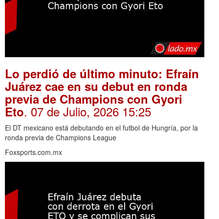
Lo perdió de último minuto: Efraín
Juárez cae en su debut en ronda
previa de Champions con Gyori
. 07 de Julio, 2026 15:25
Eto
El DT mexicano está debutando en el futbol de Hungría, por la
ronda previa de Champions League
Foxsports.com.mx