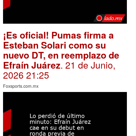
¡Es oficial! Pumas firma a
Esteban Solari como su
nuevo DT, en reemplazo de
Efraín Juárez
. 21 de Junio,
2026 21:25
Foxsports.com.mx