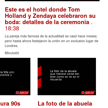
Este es el hotel donde Tom
Holland y Zendaya celebraron su
.
boda: detalles de la ceremonia
18:38
La pareja más famosa de la actualidad se casó hace meses;
pero hasta ahora festejaron la unión en un exclusivo lugar de
Londres.
Minuto60
ura 90s
La foto de la abuela