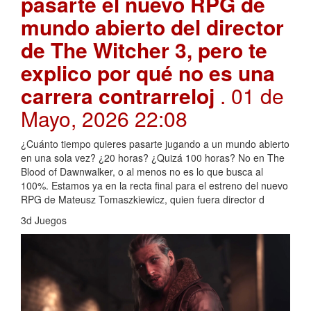
pasarte el nuevo RPG de
mundo abierto del director
de The Witcher 3, pero te
explico por qué no es una
carrera contrarreloj
. 01 de
Mayo, 2026 22:08
¿Cuánto tiempo quieres pasarte jugando a un mundo abierto
en una sola vez? ¿20 horas? ¿Quizá 100 horas? No en The
Blood of Dawnwalker, o al menos no es lo que busca al
100%. Estamos ya en la recta final para el estreno del nuevo
RPG de Mateusz Tomaszkiewicz, quien fuera director d
3d Juegos