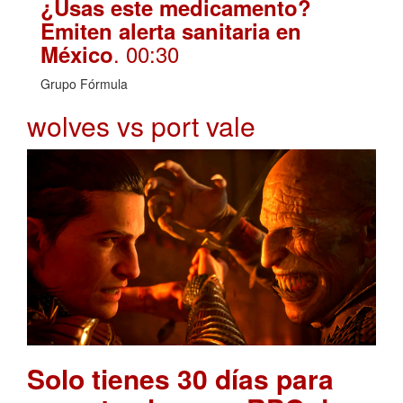
¿Usas este medicamento?
Emiten alerta sanitaria en
. 00:30
México
Grupo Fórmula
wolves vs port vale
Solo tienes 30 días para