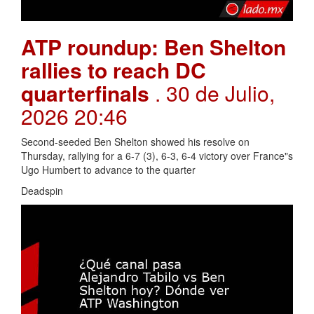
ATP roundup: Ben Shelton
rallies to reach DC
quarterfinals
. 30 de Julio,
2026 20:46
Second-seeded Ben Shelton showed his resolve on
Thursday, rallying for a 6-7 (3), 6-3, 6-4 victory over France"s
Ugo Humbert to advance to the quarter
Deadspin