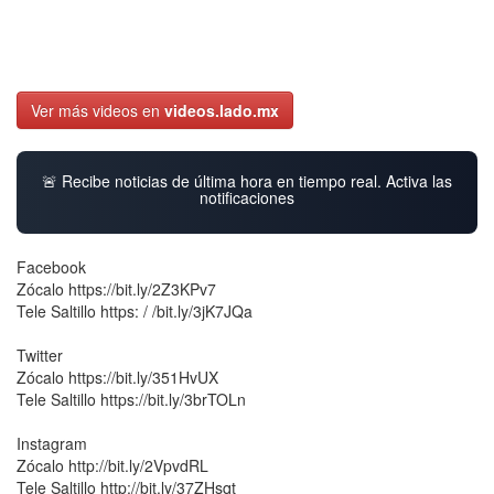
Ver más videos en
videos.lado.mx
🚨 Recibe noticias de última hora en tiempo real. Activa las
notificaciones
Facebook
Zócalo https://bit.ly/2Z3KPv7
Tele Saltillo https: / /bit.ly/3jK7JQa
Twitter
Zócalo https://bit.ly/351HvUX
Tele Saltillo https://bit.ly/3brTOLn
Instagram
Zócalo http://bit.ly/2VpvdRL
Tele Saltillo http://bit.ly/37ZHsqt