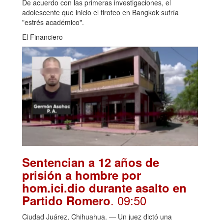
De acuerdo con las primeras investigaciones, el
adolescente que inicio el tiroteo en Bangkok sufría
"estrés académico".
El Financiero
Sentencian a 12 años de
prisión a hombre por
hom.ici.dio durante asalto en
. 09:50
Partido Romero
Ciudad Juárez, Chihuahua. — Un juez dictó una