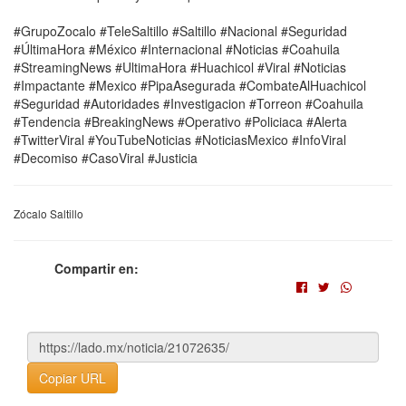
#GrupoZocalo #TeleSaltillo #Saltillo #Nacional #Seguridad
#ÚltimaHora #México #Internacional #Noticias #Coahuila
#StreamingNews #UltimaHora #Huachicol #Viral #Noticias
#Impactante #Mexico #PipaAsegurada #CombateAlHuachicol
#Seguridad #Autoridades #Investigacion #Torreon #Coahuila
#Tendencia #BreakingNews #Operativo #Policiaca #Alerta
#TwitterViral #YouTubeNoticias #NoticiasMexico #InfoViral
#Decomiso #CasoViral #Justicia
Zócalo Saltillo
Compartir en:
Copiar URL