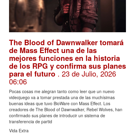
The Blood of Dawnwalker tomará
de Mass Effect una de las
mejores funciones en la historia
de los RPG y confirma sus planes
. 23 de Julio, 2026
para el futuro
06:06
Pocas cosas me alegran tanto como leer que un nuevo
videojuego va a tomar prestada una de las muchísimas
buenas ideas que tuvo BioWare con Mass Effect. Los
creadores de The Blood of Dawnwalker, Rebel Wolves, han
confirmado sus planes de introducir un sistema de
transferencia de partid
Vida Extra