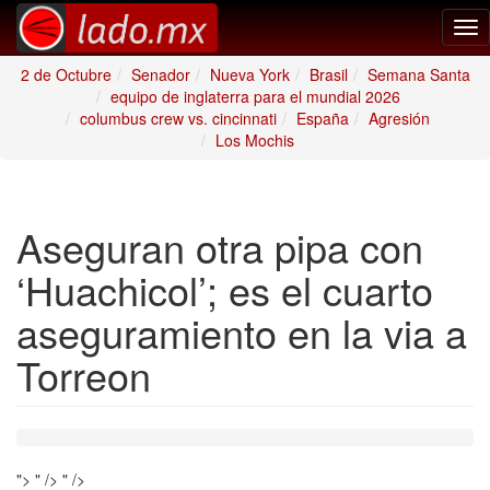
Tog
nav
2 de Octubre
Senador
Nueva York
Brasil
Semana Santa
equipo de inglaterra para el mundial 2026
columbus crew vs. cincinnati
España
Agresión
Los Mochis
Aseguran otra pipa con
‘Huachicol’; es el cuarto
aseguramiento en la via a
Torreon
">
" />
" />