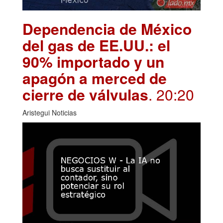
Dependencia de México
del gas de EE.UU.: el
90% importado y un
apagón a merced de
cierre de válvulas
. 20:20
Aristegui Noticias