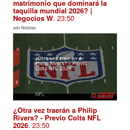
matrimonio que dominará la
taquilla mundial 2026? |
. 23:50
Negocios W
adn Noticias
¿Otra vez traerán a Philip
Rivers? - Previo Colts NFL
. 23:50
2026