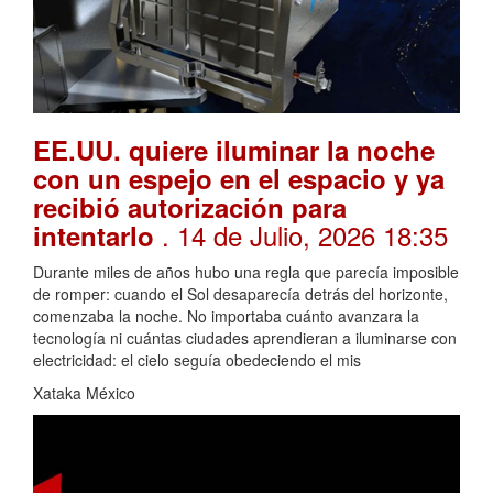
EE.UU. quiere iluminar la noche
con un espejo en el espacio y ya
recibió autorización para
. 14 de Julio, 2026 18:35
intentarlo
Durante miles de años hubo una regla que parecía imposible
de romper: cuando el Sol desaparecía detrás del horizonte,
comenzaba la noche. No importaba cuánto avanzara la
tecnología ni cuántas ciudades aprendieran a iluminarse con
electricidad: el cielo seguía obedeciendo el mis
Xataka México