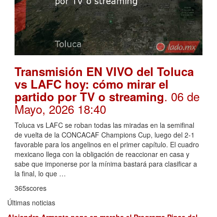
Transmisión EN VIVO del Toluca
vs LAFC hoy: cómo mirar el
. 06 de
partido por TV o streaming
Mayo, 2026 18:40
Toluca vs LAFC se roban todas las miradas en la semifinal
de vuelta de la CONCACAF Champions Cup, luego del 2-1
favorable para los angelinos en el primer capítulo. El cuadro
mexicano llega con la obligación de reaccionar en casa y
sabe que imponerse por la mínima bastará para clasificar a
la final, lo que …
365scores
Últimas noticias
Alejandro Armenta pone en marcha el Programa Pipas del