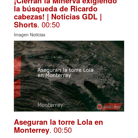
¡Cierran la Minerva exigiendo
la búsqueda de Ricardo
cabezas! | Noticias GDL |
. 00:50
Shorts
Imagen Noticias
Aseguran la torre Lola en
. 00:50
Monterrey