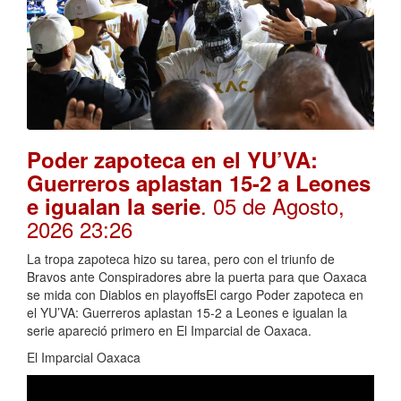
Poder zapoteca en el YU’VA:
Guerreros aplastan 15-2 a Leones
. 05 de Agosto,
e igualan la serie
2026 23:26
La tropa zapoteca hizo su tarea, pero con el triunfo de
Bravos ante Conspiradores abre la puerta para que Oaxaca
se mida con Diablos en playoffsEl cargo Poder zapoteca en
el YU’VA: Guerreros aplastan 15-2 a Leones e igualan la
serie apareció primero en El Imparcial de Oaxaca.
El Imparcial Oaxaca