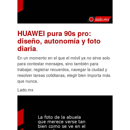
HUAWEI pura 90s pro:
diseño, autonomía y foto
.
diaria
En un momento en el que el móvil ya no sirve solo
para contestar mensajes, sino también para
trabajar, registrar recuerdos, navegar la ciudad y
resolver tareas cotidianas, elegir bien importa más
que nunca.
Lado.mx