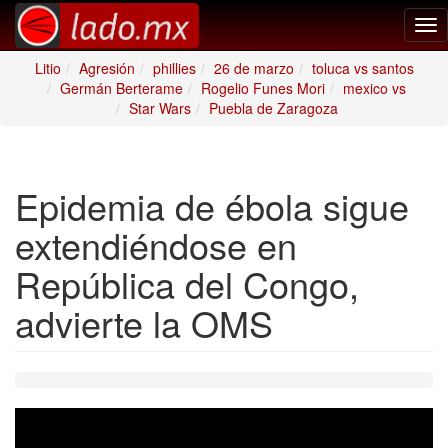
Tog
nav
Litio
Agresión
phillies
26 de marzo
toluca vs santos
Germán Berterame
Rogelio Funes Mori
mexico vs
Star Wars
Puebla de Zaragoza
Epidemia de ébola sigue
extendiéndose en
República del Congo,
advierte la OMS