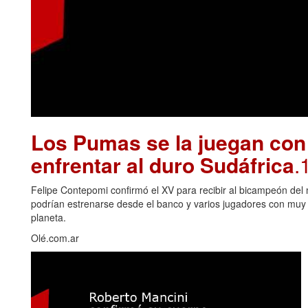
Los Pumas se la juegan con
enfrentar al duro Sudáfrica
.
Felipe Contepomi confirmó el XV para recibir al bicampeón del 
podrían estrenarse desde el banco y varios jugadores con muy p
planeta.
Olé.com.ar