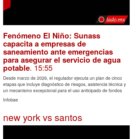
Fenómeno El Niño: Sunass
capacita a empresas de
saneamiento ante emergencias
para asegurar el servicio de agua
. 15:55
potable
Desde marzo de 2026, el regulador ejecuta un plan de cinco
etapas que incluye diagnóstico de riesgos, asistencia técnica y
un mecanismo excepcional para el uso anticipado de fondos
Infobae
new york vs santos