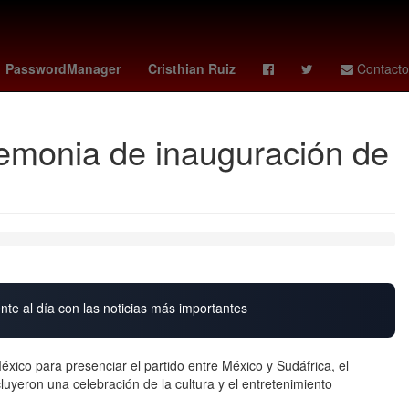
s
The Addams Family
Perú
mexico vs
PasswordManager
Cristhian Ruiz
Contacto
remonia de inauguración de
nte al día con las noticias más importantes
xico para presenciar el partido entre México y Sudáfrica, el
cluyeron una celebración de la cultura y el entretenimiento