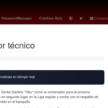
ndo Jacobo Molina
Alejandro Moreno Cárdenas
PasswordManager
Cristhian Ruiz
Contacto
Davy Klaassen
r técnico
noticias en tiempo real
de Gorka Gaztelu "Obu" como su entrenador para la próxima
en segundo lugar en la Liga regular y contar con el respaldo de
mbio en el banquillo.