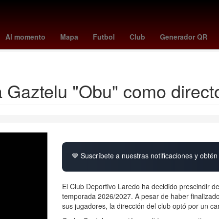
lajara Miguel Hidalgo y Costilla
Raúl Alpizar
Pedro Sicard
Edmu
Al momento
Mapa
Futbol
Club
Generador QR
 Global por un aborto legal y seguro
Juan Toscano
Google Earth
 Gaztelu "Obu" como directo
💙 Suscríbete a nuestras notificaciones y obtén 
El Club Deportivo Laredo ha decidido prescindir 
temporada 2026/2027. A pesar de haber finalizado 
sus jugadores, la dirección del club optó por un ca