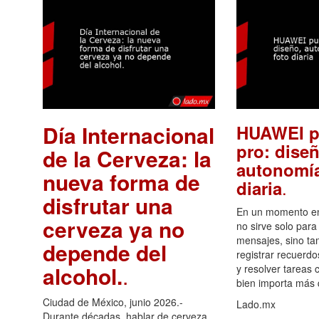
Día Internacional
HUAWEI p
pro: diseñ
de la Cerveza: la
autonomía
nueva forma de
.
diaria
disfrutar una
En un momento en 
cerveza ya no
no sirve solo para
mensajes, sino ta
depende del
registrar recuerdo
alcohol.
.
y resolver tareas c
bien importa más
Ciudad de México, junio 2026.-
Lado.mx
Durante décadas, hablar de cerveza