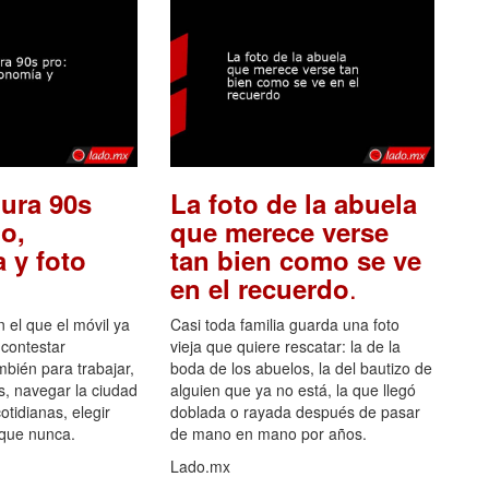
ura 90s
La foto de la abuela
o,
que merece verse
 y foto
tan bien como se ve
.
en el recuerdo
el que el móvil ya
Casi toda familia guarda una foto
 contestar
vieja que quiere rescatar: la de la
mbién para trabajar,
boda de los abuelos, la del bautizo de
s, navegar la ciudad
alguien que ya no está, la que llegó
otidianas, elegir
doblada o rayada después de pasar
 que nunca.
de mano en mano por años.
Lado.mx