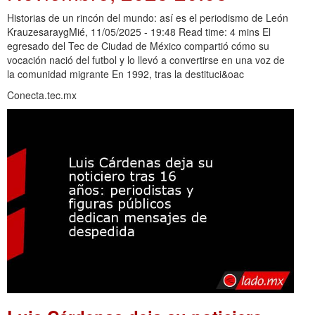
Historias de un rincón del mundo: así es el periodismo de León
KrauzesaraygMié, 11/05/2025 - 19:48 Read time: 4 mins El
egresado del Tec de Ciudad de México compartió cómo su
vocación nació del futbol y lo llevó a convertirse en una voz de
la comunidad migrante En 1992, tras la destituci&oac
Conecta.tec.mx