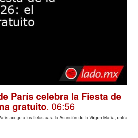
e París celebra la Fiesta de
ma gratuito
. 06:56
rís acoge a los fieles para la Asunción de la Virgen María, entre