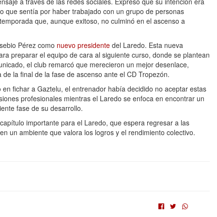
saje a través de las redes sociales. Expresó que su intención era
ullo que sentía por haber trabajado con un grupo de personas
e temporada que, aunque exitoso, no culminó en el ascenso a
Eusebio Pérez como
nuevo presidente
del Laredo. Esta nueva
ra preparar el equipo de cara al siguiente curso, donde se plantean
nicado, el club remarcó que merecieron un mejor desenlace,
a de la final de la fase de ascenso ante el CD Tropezón.
o en fichar a Gaztelu, el entrenador había decidido no aceptar estas
isiones profesionales mientras el Laredo se enfoca en encontrar un
iente fase de su desarrollo.
pítulo importante para el Laredo, que espera regresar a las
n un ambiente que valora los logros y el rendimiento colectivo.