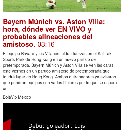
Bayern Múnich vs. Aston Villa:
hora, dónde ver EN VIVO y
probables alineaciones del
. 03:16
amistoso
El equipo Bávaro y los Villanos miden fuerzas en el Kai Tak
Sports Park de Hong Kong en un nuevo partido de
pretemporada. Bayern Múnich y Aston Villa se ven las caras
este viernes en un partido amistoso de pretemporada que
tendrá lugar en Hong Kong. Ambos entrenadores ya avisaron
que pondrán equipos con varios titulares por lo que se espera
un
BolaVip Mexico