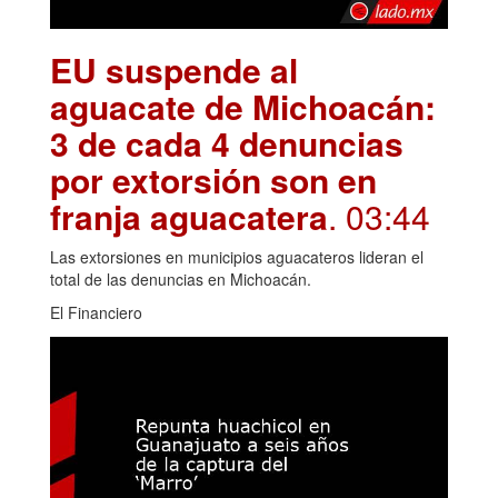
EU suspende al
aguacate de Michoacán:
3 de cada 4 denuncias
por extorsión son en
franja aguacatera
. 03:44
Las extorsiones en municipios aguacateros lideran el
total de las denuncias en Michoacán.
El Financiero