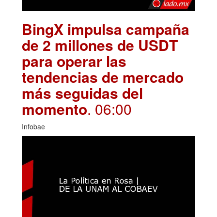
BingX impulsa campaña
de 2 millones de USDT
para operar las
tendencias de mercado
más seguidas del
momento
. 06:00
Infobae