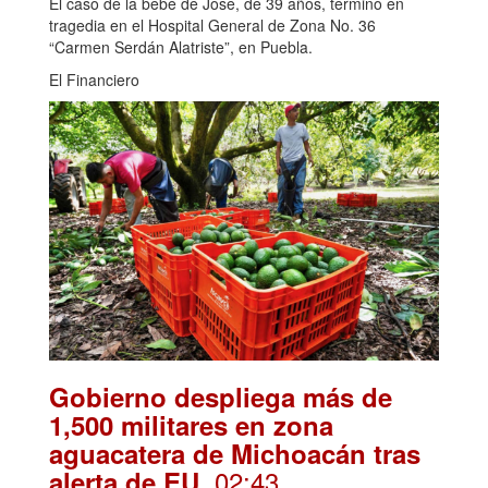
El caso de la bebé de Jose, de 39 años, terminó en
tragedia en el Hospital General de Zona No. 36
“Carmen Serdán Alatriste”, en Puebla.
El Financiero
Gobierno despliega más de
1,500 militares en zona
aguacatera de Michoacán tras
. 02:43
alerta de EU