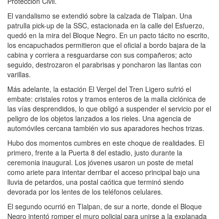
Protección Civil.
El vandalismo se extendió sobre la calzada de Tlalpan. Una
patrulla pick-up de la SSC, estacionada en la calle del Esfuerzo,
quedó en la mira del Bloque Negro. En un pacto tácito no escrito,
los encapuchados permitieron que el oficial a bordo bajara de la
cabina y corriera a resguardarse con sus compañeros; acto
seguido, destrozaron el parabrisas y poncharon las llantas con
varillas.
Más adelante, la estación El Vergel del Tren Ligero sufrió el
embate: cristales rotos y tramos enteros de la malla ciclónica de
las vías desprendidos, lo que obligó a suspender el servicio por el
peligro de los objetos lanzados a los rieles. Una agencia de
automóviles cercana también vio sus aparadores hechos trizas.
Hubo dos momentos cumbres en este choque de realidades. El
primero, frente a la Puerta 8 del estadio, justo durante la
ceremonia inaugural. Los jóvenes usaron un poste de metal
como ariete para intentar derribar el acceso principal bajo una
lluvia de petardos, una postal caótica que terminó siendo
devorada por los lentes de los teléfonos celulares.
El segundo ocurrió en Tlalpan, de sur a norte, donde el Bloque
Negro intentó romper el muro policial para unirse a la explanada