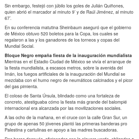
Sin embargo, festejó con júbilo los goles de Julián Quiñones,
quien abrió el marcador al minuto 9’ y de Raúl Jiménez, al minuto
67’.
En su conferencia matutina Sheinbaum aseguró que el gobierno
de México obtuvo 520 boletos para la Copa, los cuales se
regalaron a las y los ganadores de los torneos y copas del
Mundial Social.
Bloque Negro empaña fiesta de la inauguración mundialista
Mientras en el Estadio Ciudad de México se vivía el arranque de
la fiesta mundialista, a escasos metros, sobre la avenida del
Imán, los fuegos artificiales de la inauguración del Mundial se
mezclaba con el humo negro de neumáticos calcinados y el picor
del gas pimienta.
El coloso de Santa Úrsula, blindado como una fortaleza de
concreto, atestiguaba cómo la fiesta más grande del balompié
internacional era alcanzada por las movilizaciones sociales.
A las ocho de la mañana, en el cruce con la calle Gran Sur, un
grupo de apenas 50 jóvenes plantó las primeras banderas pro
Palestina y cartulinas en apoyo a las madres buscadoras.
Dos horas después, aficionados con la playera verde, obligados a