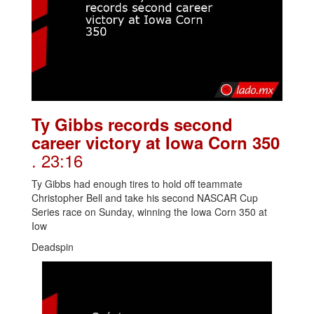
Ty Gibbs records second
career victory at Iowa Corn 350
. 23:16
Ty Gibbs had enough tires to hold off teammate
Christopher Bell and take his second NASCAR Cup
Series race on Sunday, winning the Iowa Corn 350 at
Iow
Deadspin