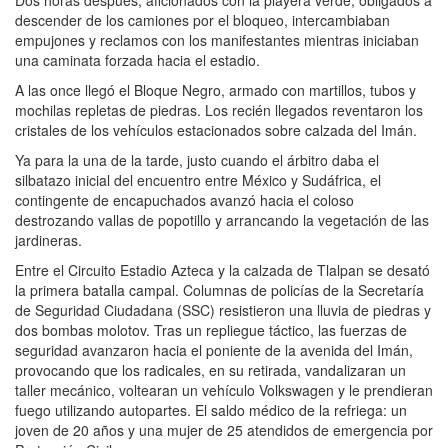
descender de los camiones por el bloqueo, intercambiaban
empujones y reclamos con los manifestantes mientras iniciaban
una caminata forzada hacia el estadio.
A las once llegó el Bloque Negro, armado con martillos, tubos y
mochilas repletas de piedras. Los recién llegados reventaron los
cristales de los vehículos estacionados sobre calzada del Imán.
Ya para la una de la tarde, justo cuando el árbitro daba el
silbatazo inicial del encuentro entre México y Sudáfrica, el
contingente de encapuchados avanzó hacia el coloso
destrozando vallas de popotillo y arrancando la vegetación de las
jardineras.
Entre el Circuito Estadio Azteca y la calzada de Tlalpan se desató
la primera batalla campal. Columnas de policías de la Secretaría
de Seguridad Ciudadana (SSC) resistieron una lluvia de piedras y
dos bombas molotov. Tras un repliegue táctico, las fuerzas de
seguridad avanzaron hacia el poniente de la avenida del Imán,
provocando que los radicales, en su retirada, vandalizaran un
taller mecánico, voltearan un vehículo Volkswagen y le prendieran
fuego utilizando autopartes. El saldo médico de la refriega: un
joven de 20 años y una mujer de 25 atendidos de emergencia por