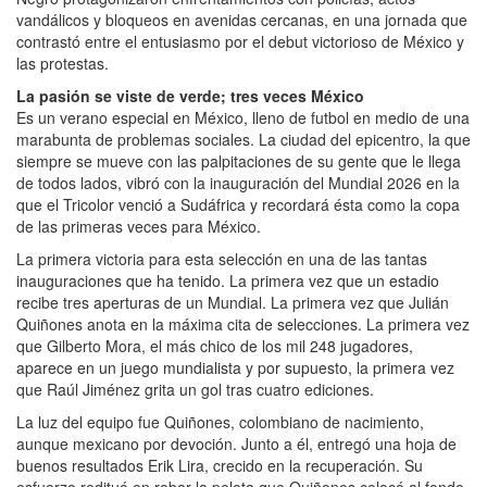
vandálicos y bloqueos en avenidas cercanas, en una jornada que
contrastó entre el entusiasmo por el debut victorioso de México y
las protestas.
La pasión se viste de verde; tres veces México
Es un verano especial en México, lleno de futbol en medio de una
marabunta de problemas sociales. La ciudad del epicentro, la que
siempre se mueve con las palpitaciones de su gente que le llega
de todos lados, vibró con la inauguración del Mundial 2026 en la
que el Tricolor venció a Sudáfrica y recordará ésta como la copa
de las primeras veces para México.
La primera victoria para esta selección en una de las tantas
inauguraciones que ha tenido. La primera vez que un estadio
recibe tres aperturas de un Mundial. La primera vez que Julián
Quiñones anota en la máxima cita de selecciones. La primera vez
que Gilberto Mora, el más chico de los mil 248 jugadores,
aparece en un juego mundialista y por supuesto, la primera vez
que Raúl Jiménez grita un gol tras cuatro ediciones.
La luz del equipo fue Quiñones, colombiano de nacimiento,
aunque mexicano por devoción. Junto a él, entregó una hoja de
buenos resultados Erik Lira, crecido en la recuperación. Su
esfuerzo redituó en robar la pelota que Quiñones colocó al fondo