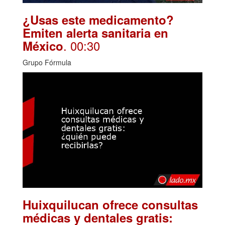
¿Usas este medicamento?
Emiten alerta sanitaria en
. 00:30
México
Grupo Fórmula
Huixquilucan ofrece consultas
médicas y dentales gratis: