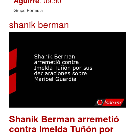
. 09:50
Aguirre
Grupo Fórmula
shanik berman
Shanik Berman arremetió
contra Imelda Tuñón por