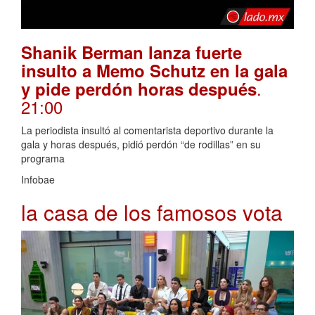
Shanik Berman lanza fuerte
insulto a Memo Schutz en la gala
.
y pide perdón horas después
21:00
La periodista insultó al comentarista deportivo durante la
gala y horas después, pidió perdón “de rodillas” en su
programa
Infobae
la casa de los famosos vota