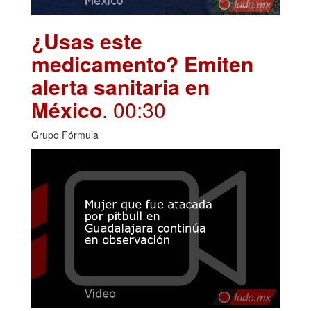
¿Usas este
medicamento? Emiten
alerta sanitaria en
México
. 00:30
Grupo Fórmula