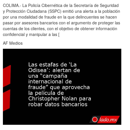
COLIMA.- La Policía Cibernética de la Secretaría de Seguridad
y Protección Ciudadana (SSPC) emitió una alerta a la población
por una modalidad de fraude en la que delincuentes se hacen
pasar por asesores bancarios con el argumento de proteger las
cuentas de los clientes, con el objetivo de obtener información
confidencial y manipular a las [
AF Medios