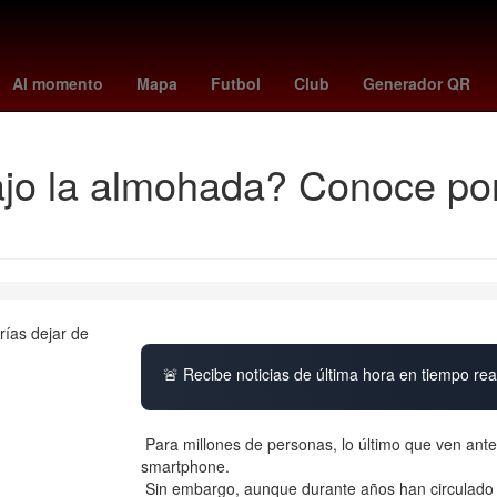
s
chucky lozano
caracol en vivo
biometría
new york city fc
P
Al momento
Mapa
Futbol
Club
Generador QR
ajo la almohada? Conoce por
🚨 Recibe noticias de última hora en tiempo real
Para millones de personas, lo último que ven antes 
smartphone.
Sin embargo, aunque durante años han circulado a