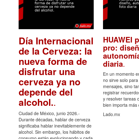
Día Internacional
HUAWEI p
pro: diseñ
de la Cerveza: la
autonomía
nueva forma de
.
diaria
disfrutar una
En un momento en 
cerveza ya no
no sirve solo para
mensajes, sino ta
depende del
registrar recuerdo
alcohol.
.
y resolver tareas c
bien importa más
Ciudad de México, junio 2026.-
Lado.mx
Durante décadas, hablar de cerveza
significaba hablar inevitablemente de
alcohol. Sin embargo, los hábitos de
consumo están evolucionando y cada