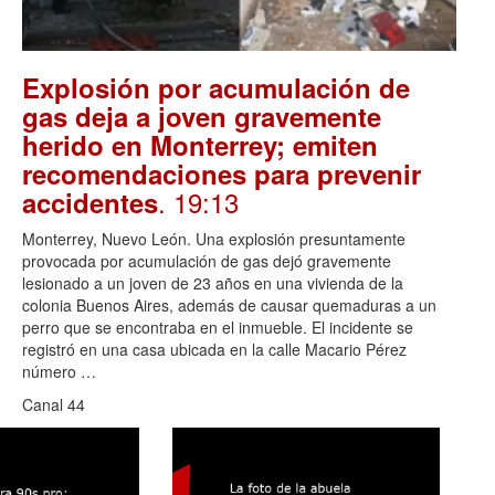
Explosión por acumulación de
gas deja a joven gravemente
herido en Monterrey; emiten
recomendaciones para prevenir
. 19:13
accidentes
Monterrey, Nuevo León. Una explosión presuntamente
provocada por acumulación de gas dejó gravemente
lesionado a un joven de 23 años en una vivienda de la
colonia Buenos Aires, además de causar quemaduras a un
perro que se encontraba en el inmueble. El incidente se
registró en una casa ubicada en la calle Macario Pérez
número …
Canal 44