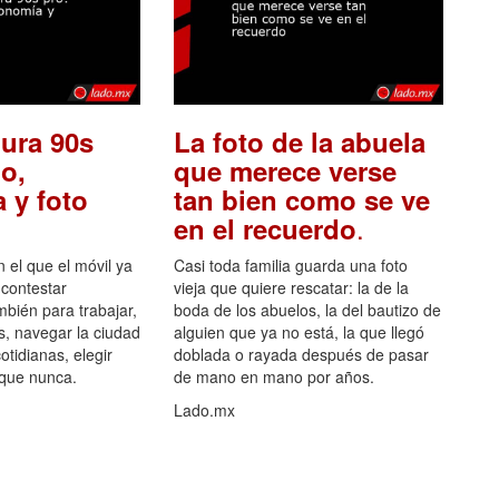
ura 90s
La foto de la abuela
o,
que merece verse
 y foto
tan bien como se ve
.
en el recuerdo
el que el móvil ya
Casi toda familia guarda una foto
 contestar
vieja que quiere rescatar: la de la
mbién para trabajar,
boda de los abuelos, la del bautizo de
s, navegar la ciudad
alguien que ya no está, la que llegó
otidianas, elegir
doblada o rayada después de pasar
 que nunca.
de mano en mano por años.
Lado.mx