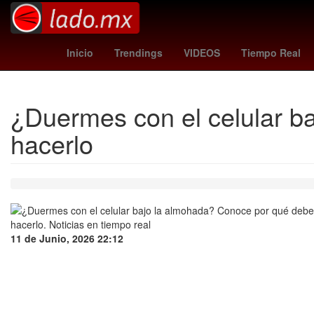
jefferson lerma
grecia quiroz
Rockstar Game
Inicio
Trendings
VIDEOS
Tiempo Real
¿Duermes con el celular b
hacerlo
11 de Junio, 2026 22:12