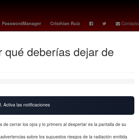
ropiedad privada
gideon mensah
america hoy
PasswordManager
Cristhian Ruiz
Contacto
 qué deberías dejar de
. Activa las notificaciones
de cerrar los ojos y lo primero al despertar es la pantalla de su
dvertencias sobre los supuestos riesgos de la radiación emitida