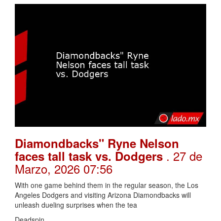
Diamondbacks" Ryne Nelson
. 27 de
faces tall task vs. Dodgers
Marzo, 2026 07:56
With one game behind them in the regular season, the Los
Angeles Dodgers and visiting Arizona Diamondbacks will
unleash dueling surprises when the tea
Deadspin