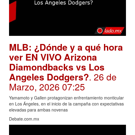
MLB: ¿Dónde y a qué hora
ver EN VIVO Arizona
Diamondbacks vs Los
Angeles Dodgers?
. 26 de
Marzo, 2026 07:25
Yamamoto y Gallen protagonizan enfrentamiento monticular
en Los Ángeles, en el inicio de la campaña con expectativas
elevadas para ambas novenas
Debate.com.mx