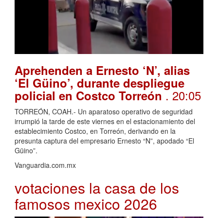
Aprehenden a Ernesto ‘N’, alias
‘El Güino’, durante despliegue
. 20:05
policial en Costco Torreón
TORREÓN, COAH.- Un aparatoso operativo de seguridad
irrumpió la tarde de este viernes en el estacionamiento del
establecimiento Costco, en Torreón, derivando en la
presunta captura del empresario Ernesto “N”, apodado “El
Güino”.
Vanguardia.com.mx
votaciones la casa de los
famosos mexico 2026