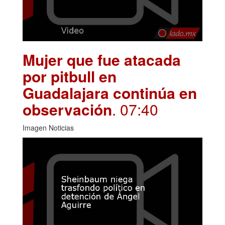
Mujer que fue atacada
por pitbull en
Guadalajara continúa en
observación
. 07:40
Imagen Noticias