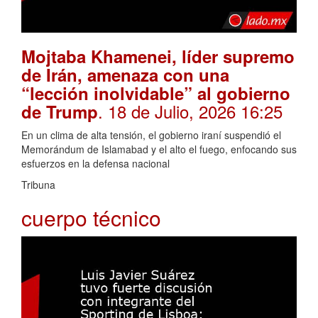
Mojtaba Khamenei, líder supremo
de Irán, amenaza con una
“lección inolvidable” al gobierno
. 18 de Julio, 2026 16:25
de Trump
En un clima de alta tensión, el gobierno iraní suspendió el
Memorándum de Islamabad y el alto el fuego, enfocando sus
esfuerzos en la defensa nacional
Tribuna
cuerpo técnico