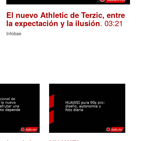
El nuevo Athletic de Terzic, entre
. 03:21
la expectación y la ilusión
Infobae