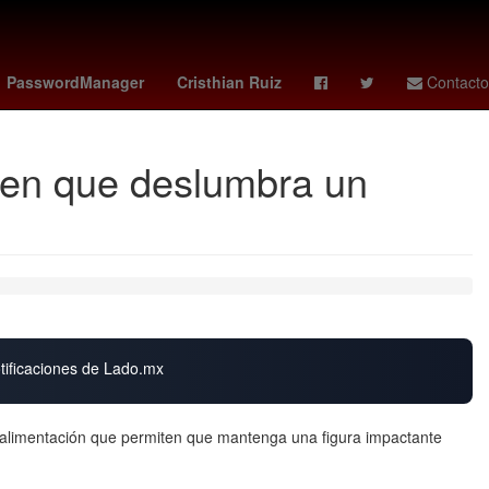
dense
Perú
Lilo y Stitch estreno
Star Wars
PasswordManager
Cristhian Ruiz
Contacto
omen que deslumbra un
otificaciones de Lado.mx
y alimentación que permiten que mantenga una figura impactante