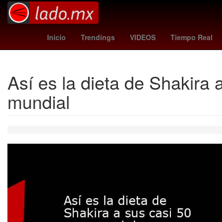
Brasil
Semana Santa
messi edad
Nueva 
Inicio
Trendings
VIDEOS
Tiempo Real
Así es la dieta de Shakir
mundial