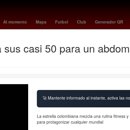
York
26 de marzo
meghan duquesa de sussex
Dólar estadouni
Al momento
Mapa
Futbol
Club
Generador QR
a a sus casi 50 para un abd
🚀 Mantente informado al instante, activa las n
La estrella colombiana mezcla una rutina fitness 
para protagonizar cualquier mundial