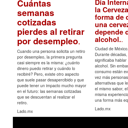
Cuántas
Día Intern
la Cerveza
semanas
forma de d
cotizadas
una cerve
pierdes al retirar
depende d
.
alcohol.
por desempleo
.
Ciudad de México,
Cuando una persona solicita un retiro
Durante décadas, 
por desempleo, la primera pregunta
significaba hablar
casi siempre es la misma: ¿cuánto
alcohol. Sin embar
dinero puedo retirar y cuándo lo
consumo están ev
recibiré? Pero, existe otro aspecto
vez más personas
que suele pasar desapercibido y que
alternativas que l
puede tener un impacto mucho mayor
el mismo sabor, el
en el futuro: las semanas cotizadas
misma experiencia
que se descuentan al realizar el
una forma más equ
retiro.
Lado.mx
Lado.mx