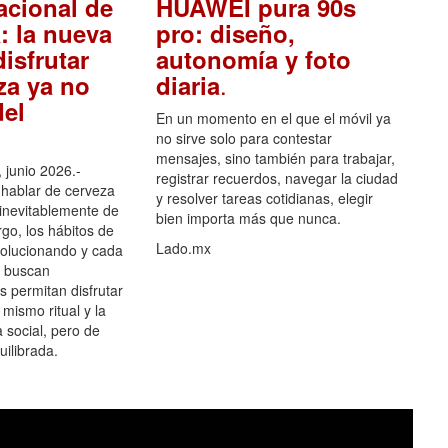
acional de
HUAWEI pura 90s
: la nueva
pro: diseño,
isfrutar
autonomía y foto
.
za ya no
diaria
el
En un momento en el que el móvil ya
no sirve solo para contestar
mensajes, sino también para trabajar,
 junio 2026.-
registrar recuerdos, navegar la ciudad
hablar de cerveza
y resolver tareas cotidianas, elegir
 inevitablemente de
bien importa más que nunca.
go, los hábitos de
Lado.mx
olucionando y cada
 buscan
es permitan disfrutar
 mismo ritual y la
 social, pero de
ilibrada.