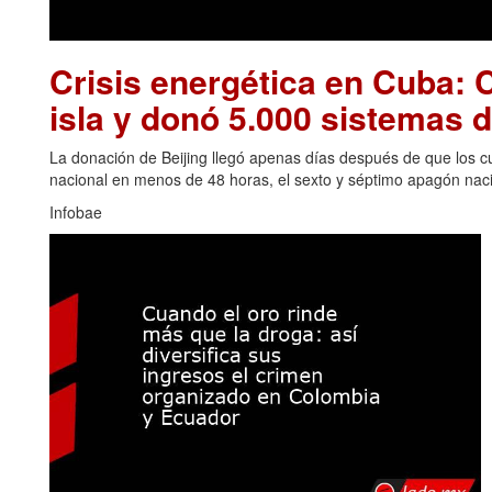
Crisis energética en Cuba: C
isla y donó 5.000 sistemas d
La donación de Beijing llegó apenas días después de que los cu
nacional en menos de 48 horas, el sexto y séptimo apagón naci
Infobae