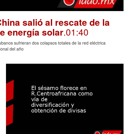
hina salió al rescate de la
e energía solar
.01:40
banos sufrieran dos colapsos totales de la red eléctrica
onal del año