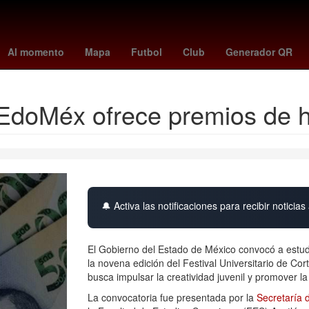
other
cruz
minnesota - juárez
coordinación nacional de protección
Al momento
Mapa
Futbol
Club
Generador QR
EdoMéx ofrece premios de h
🔔 Activa las notificaciones para recibir noticias 
El Gobierno del Estado de México convocó a estudi
la novena edición del Festival Universitario de C
busca impulsar la creatividad juvenil y promover la
La convocatoria fue presentada por la
Secretaría 