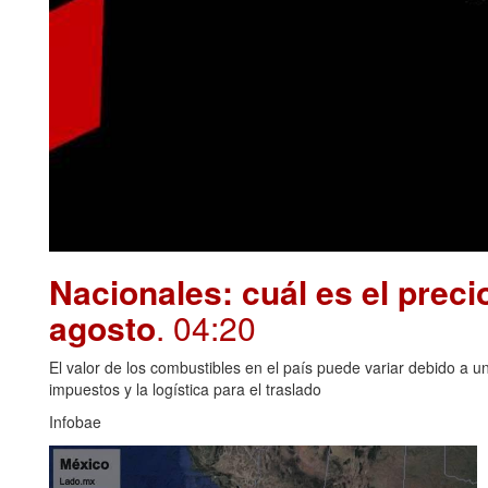
Nacionales: cuál es el preci
agosto
. 04:20
El valor de los combustibles en el país puede variar debido a u
impuestos y la logística para el traslado
Infobae