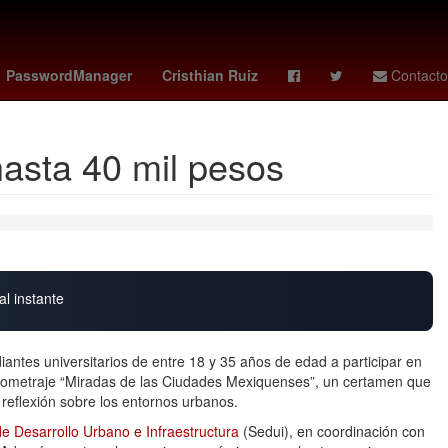
 civil
arsenal - dortmund
Issa López
playstation plus juegos
PasswordManager
Cristhian Ruiz
Contacto
asta 40 mil pesos
al instante
antes universitarios de entre 18 y 35 años de edad a participar en
ortometraje “Miradas de las Ciudades Mexiquenses”, un certamen que
 reflexión sobre los entornos urbanos.
de Desarrollo Urbano e Infraestructura
(Sedui), en coordinación con