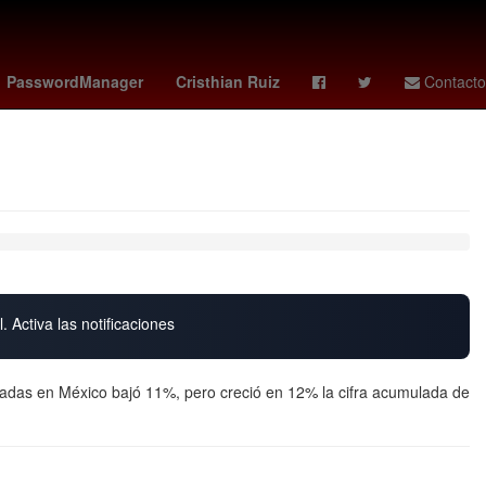
raf Hakimi
España
PasswordManager
Cristhian Ruiz
Contacto
. Activa las notificaciones
ntadas en México bajó 11%, pero creció en 12% la cifra acumulada de