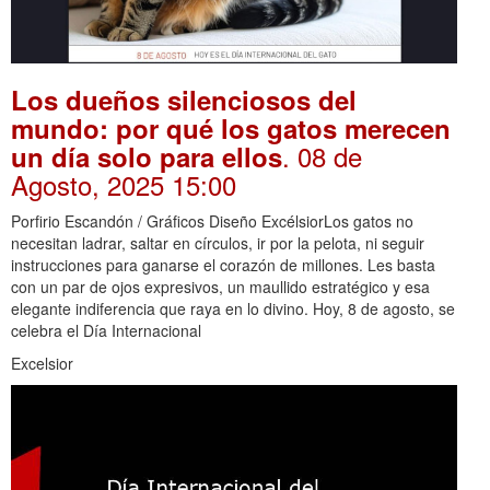
Los dueños silenciosos del
mundo: por qué los gatos merecen
. 08 de
un día solo para ellos
Agosto, 2025 15:00
Porfirio Escandón / Gráficos Diseño ExcélsiorLos gatos no
necesitan ladrar, saltar en círculos, ir por la pelota, ni seguir
instrucciones para ganarse el corazón de millones. Les basta
con un par de ojos expresivos, un maullido estratégico y esa
elegante indiferencia que raya en lo divino. Hoy, 8 de agosto, se
celebra el Día Internacional
Excelsior