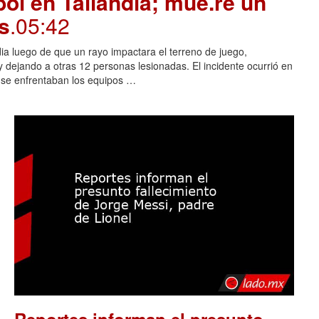
ol en Tailandia; mue.re un
s
.05:42
dia luego de que un rayo impactara el terreno de juego,
 dejando a otras 12 personas lesionadas. El incidente ocurrió en
s se enfrentaban los equipos …
Reportes informan el presunto