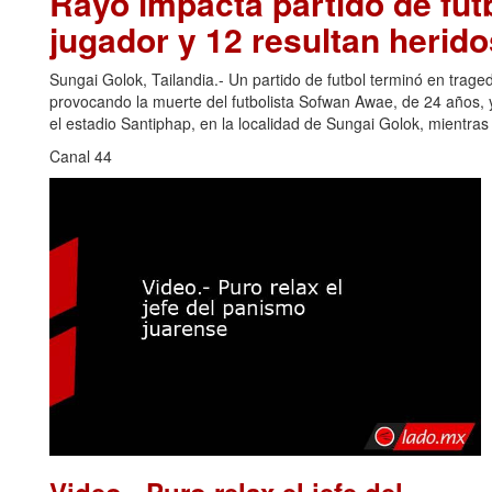
Rayo impacta partido de futb
jugador y 12 resultan herido
Sungai Golok, Tailandia.- Un partido de futbol terminó en trage
provocando la muerte del futbolista Sofwan Awae, de 24 años, y
el estadio Santiphap, en la localidad de Sungai Golok, mientra
Canal 44
Video.- Puro relax el jefe del