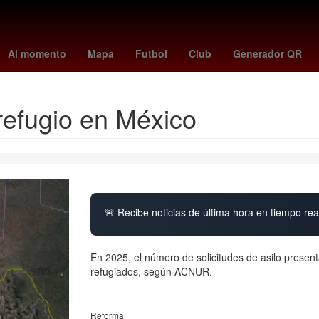
tubi
Rosario
Anthony Davis
Oblivion
tottenham
Pago
Ach
Al momento
Mapa
Futbol
Club
Generador QR
refugio en México
🚨 Recibe noticias de última hora en tiempo real
En 2025, el número de solicitudes de asilo prese
refugiados, según ACNUR.
Reforma