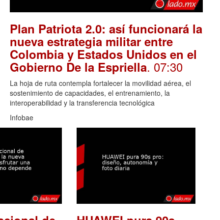
Plan Patriota 2.0: así funcionará la
nueva estrategia militar entre
Colombia y Estados Unidos en el
. 07:30
Gobierno De la Espriella
La hoja de ruta contempla fortalecer la movilidad aérea, el
sostenimiento de capacidades, el entrenamiento, la
interoperabilidad y la transferencia tecnológica
Infobae