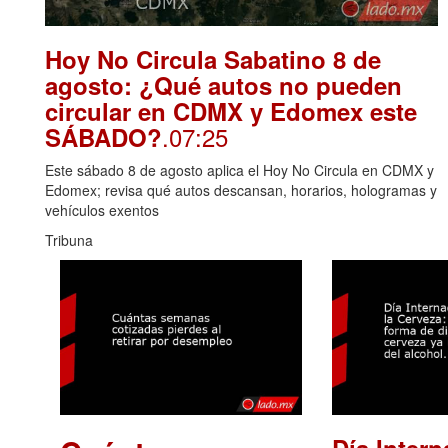
Hoy No Circula Sabatino 8 de
agosto: ¿Qué autos no pueden
circular en CDMX y Edomex este
.07:25
SÁBADO?
Este sábado 8 de agosto aplica el Hoy No Circula en CDMX y
Edomex; revisa qué autos descansan, horarios, hologramas y
vehículos exentos
Tribuna