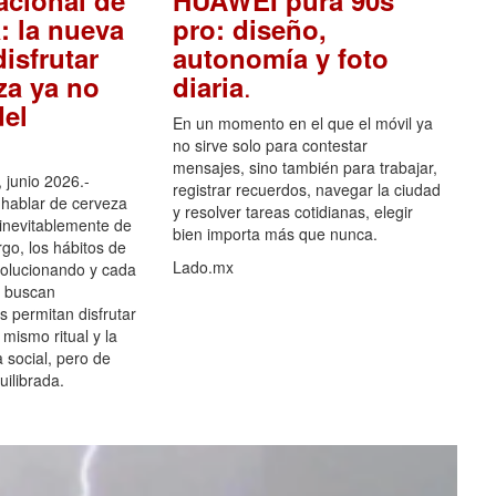
acional de
HUAWEI pura 90s
: la nueva
pro: diseño,
isfrutar
autonomía y foto
.
za ya no
diaria
el
En un momento en el que el móvil ya
no sirve solo para contestar
mensajes, sino también para trabajar,
 junio 2026.-
registrar recuerdos, navegar la ciudad
hablar de cerveza
y resolver tareas cotidianas, elegir
 inevitablemente de
bien importa más que nunca.
go, los hábitos de
Lado.mx
olucionando y cada
 buscan
es permitan disfrutar
 mismo ritual y la
 social, pero de
ilibrada.