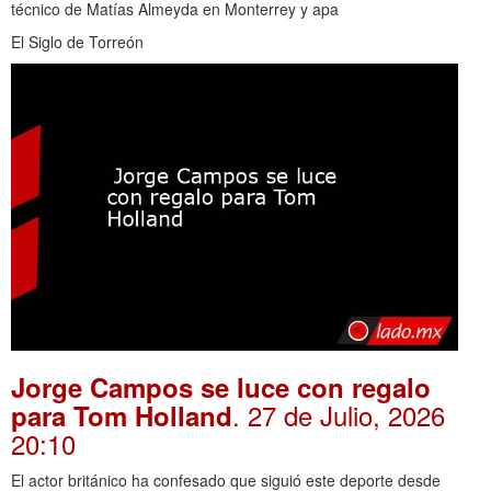
técnico de Matías Almeyda en Monterrey y apa
El Siglo de Torreón
Jorge Campos se luce con regalo
. 27 de Julio, 2026
para Tom Holland
20:10
El actor británico ha confesado que siguió este deporte desde