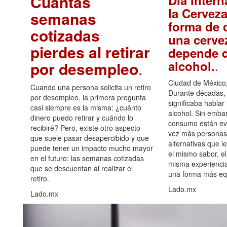
Cuántas
Día Intern
la Cerveza
semanas
forma de d
cotizadas
una cerve
pierdes al retirar
depende d
.
alcohol.
por desempleo
.
Ciudad de México,
Cuando una persona solicita un retiro
Durante décadas, 
por desempleo, la primera pregunta
significaba hablar
casi siempre es la misma: ¿cuánto
alcohol. Sin embar
dinero puedo retirar y cuándo lo
consumo están ev
recibiré? Pero, existe otro aspecto
vez más personas
que suele pasar desapercibido y que
alternativas que l
puede tener un impacto mucho mayor
el mismo sabor, el
en el futuro: las semanas cotizadas
misma experiencia
que se descuentan al realizar el
una forma más equ
retiro.
Lado.mx
Lado.mx