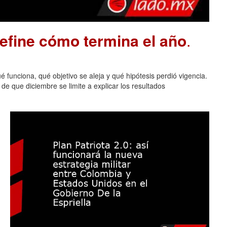
define cómo termina el año
.
 funciona, qué objetivo se aleja y qué hipótesis perdió vigencia.
de que diciembre se limite a explicar los resultados