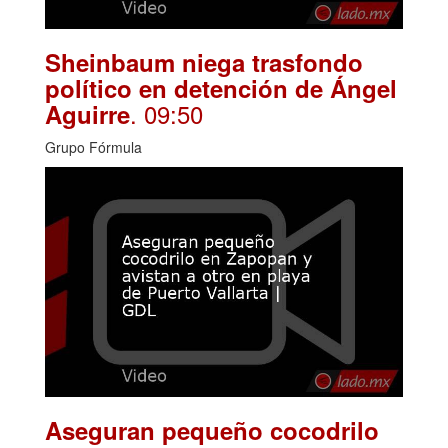
Sheinbaum niega trasfondo
político en detención de Ángel
. 09:50
Aguirre
Grupo Fórmula
Aseguran pequeño cocodrilo