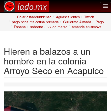
Tog
nav
Dólar estadounidense
Aguascalientes
Twitch
pago beca rita cetina primaria
Guillermo Almada
Pago
España
soborno
27 de marzo
amanda anisimova
Hieren a balazos a un
hombre en la colonia
Arroyo Seco en Acapulco