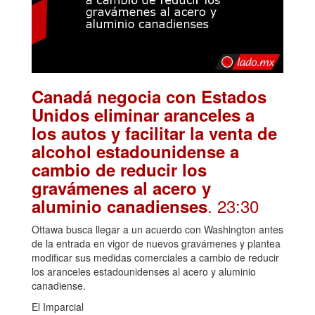
Canadá negocia con Estados
Unidos eliminar aranceles a
los autos y facilitar la venta de
alcohol estadounidense a
cambio de reducir los
gravámenes al acero y
. 23:30
aluminio canadienses
Ottawa busca llegar a un acuerdo con Washington antes
de la entrada en vigor de nuevos gravámenes y plantea
modificar sus medidas comerciales a cambio de reducir
los aranceles estadounidenses al acero y aluminio
canadiense.
El Imparcial