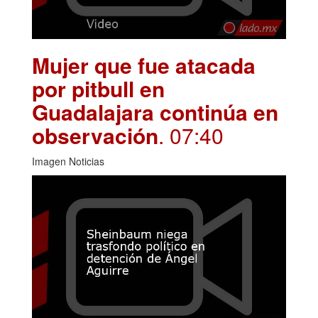
Mujer que fue atacada
por pitbull en
Guadalajara continúa en
observación
. 07:40
Imagen Noticias