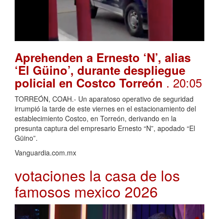
Aprehenden a Ernesto ‘N’, alias
‘El Güino’, durante despliegue
. 20:05
policial en Costco Torreón
TORREÓN, COAH.- Un aparatoso operativo de seguridad
irrumpió la tarde de este viernes en el estacionamiento del
establecimiento Costco, en Torreón, derivando en la
presunta captura del empresario Ernesto “N”, apodado “El
Güino”.
Vanguardia.com.mx
votaciones la casa de los
famosos mexico 2026