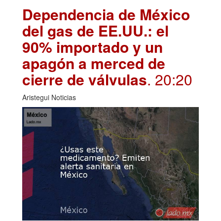
Dependencia de México
del gas de EE.UU.: el
90% importado y un
apagón a merced de
cierre de válvulas
. 20:20
Aristegui Noticias