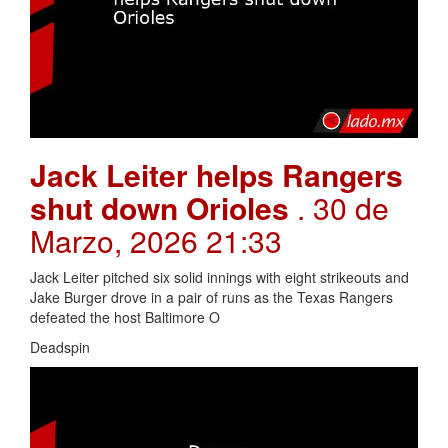
Jack Leiter helps Rangers
shut down Orioles
. 30 de
Marzo, 2026 21:33
Jack Leiter pitched six solid innings with eight strikeouts and
Jake Burger drove in a pair of runs as the Texas Rangers
defeated the host Baltimore O
Deadspin