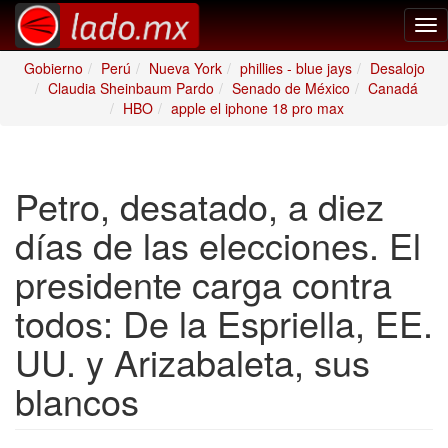
Tog
nav
Gobierno
Perú
Nueva York
phillies - blue jays
Desalojo
Claudia Sheinbaum Pardo
Senado de México
Canadá
HBO
apple el iphone 18 pro max
Petro, desatado, a diez
días de las elecciones. El
presidente carga contra
todos: De la Espriella, EE.
UU. y Arizabaleta, sus
blancos