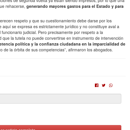
ecciones de segunda vuelta ya están siendo impresos, por lo que una
 que rehacerse,
generando mayores gastos para el Estado y para
 merecen respeto y que su cuestionamiento debe darse por los
 aquí se expresa es estrictamente jurídico y no constituye aval a
 funcionario judicial. Pero precisamente por respeto a la
ad que la tutela no puede convertirse en instrumento de intervención
tencia política y la confianza ciudadana en la imparcialidad de
ro de la órbita de sus competencias”, afirmaron los abogados.
er noticia completa.