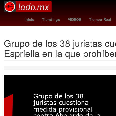
casas infonavit o viviendas recuperadas
loter
Inicio
Trendings
VIDEOS
Tiempo Real
Grupo de los 38 juristas c
Espriella en la que prohíben 