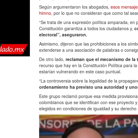
Según argumentaron los abogados,
esos mensajes
himno,
por lo que no consideran que como tal sean
“Se trata de una expresión política amparada, en pr
Constitución garantiza a todos los ciudadanos y,
c
electoral”, aseguraron.
Asimismo, dijeron que las prohibiciones a los sím
extenderse a una asociación de palabras o consig
De otro lado,
reclaman que el mecanismo de la tu
recurso que hay en la Constitución Política para 
estarían vulnerando en este caso puntual.
“La controversia sobre la legalidad de la propaga
ordenamiento ha previsto una autoridad y uno
Este grupo reclamó porque esa medida provisional 
colombianos que se identifican con ese proyecto y
elegidos en condiciones de igualdad y su derecho a