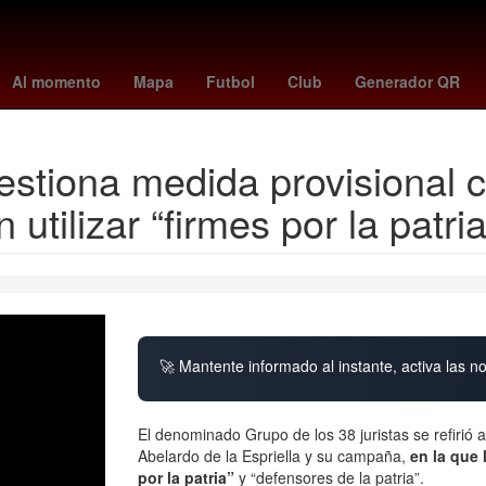
ia
Argentina
Harry Styles
Yoko Taro
el universal mexico
siet
Al momento
Mapa
Futbol
Club
Generador QR
uestiona medida provisional 
utilizar “firmes por la patria
🚀 Mantente informado al instante, activa las n
El denominado Grupo de los 38 juristas se refirió 
Abelardo de la Espriella y su campaña,
en la que 
por la patria”
y “defensores de la patria”.