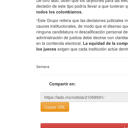
De otro lado, dicen que los tarjetones para las el
decisión de este tipo podría llevar a que tuvieran
todos los colombianos.
“Este Grupo reitera que las decisiones judiciales
cauces institucionales, de modo que el disenso que
ninguna candidatura ni descalificación personal del
administración de justicia debe decirse con clarid
en la contienda electoral.
La equidad de la compe
los jueces
exigen que cada institución actúe dent
Semana
Compartir en:
Copiar URL
Le