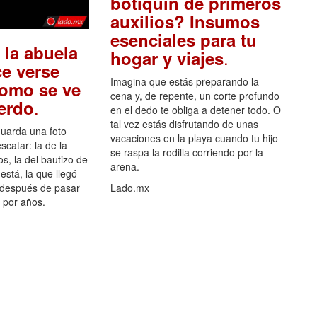
botiquín de primeros
auxilios? Insumos
esenciales para tu
 la abuela
.
hogar y viajes
e verse
Imagina que estás preparando la
como se ve
cena y, de repente, un corte profundo
.
uerdo
en el dedo te obliga a detener todo. O
tal vez estás disfrutando de unas
guarda una foto
vacaciones en la playa cuando tu hijo
scatar: la de la
se raspa la rodilla corriendo por la
s, la del bautizo de
arena.
está, la que llegó
 después de pasar
Lado.mx
por años.