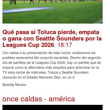
Qué pasa si Toluca pierde, empata
o gana con Seattle Sounders por la
. 18:17
Leagues Cup 2026
Con vistas a su presentación de esta noche, analizamos los
posibles escenarios del conjunto escarlata. Dentro del segundo
día de partidos de la Leagues Cup 2026, hay un partido que se
impone como la alternativa más atractiva para sintonizar en la
TV esta noche de miércoles. Toluca y Seattle Sounders
chocarán en el Estadio Nemesio Diez, en un d
BolaVip Mexico
once caldas - américa