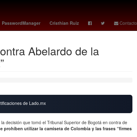
e reinos
Eclipse
Letizia Ortiz
flightradar24
PasswordManager
Cristhian Ruiz
Contacto
contra Abelardo de la
”
otificaciones de Lado.mx
a la decisión que tomó el Tribunal Superior de Bogotá en contra de
le prohíben utilizar la camiseta de Colombia y las frases “firmes