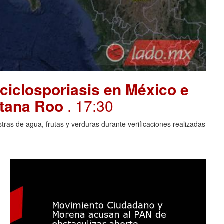
ciclosporiasis en México e
intana Roo
. 17:30
ras de agua, frutas y verduras durante verificaciones realizadas