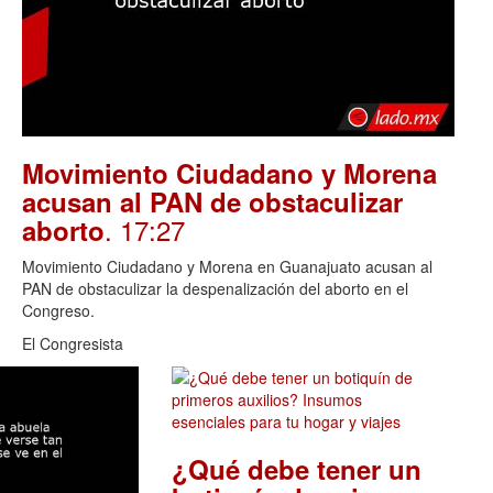
Movimiento Ciudadano y Morena
acusan al PAN de obstaculizar
. 17:27
aborto
Movimiento Ciudadano y Morena en Guanajuato acusan al
PAN de obstaculizar la despenalización del aborto en el
Congreso.
El Congresista
¿Qué debe tener un