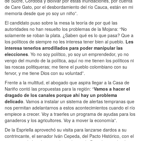
de Sucre, Córdoba y Bolívar por estas inundaciones, por cuenta
de Care Gato, por el desbordamiento del río Cauca, están en mi
memoria desde que yo soy un niño”.
El candidato puso sobre la mesa la teoría de por qué las
autoridades no han resuelto los problemas de la Mojana: “No
solamente se roban la plata. ¿Saben qué es lo que pasa? Que a
los políticos de siempre no les interesa tener bien al pueblo.
Les
interesa tenerlos arrodillados para poder manipular las
elecciones
. Yo no soy político, yo soy un emprendedor, yo no
vengo del mundo de la política, aquí no me tienen los políticos ni
las roscas politiqueras; me tiene el pueblo colombiano con su
fervor, y me tiene Dios con su voluntad”.
Frente a la multitud, el abogado que aspira llegar a la Casa de
Nariño contó las propuestas para la región: “
Vamos a hacer el
dragado de los canales porque ahí hay un problema
delicado
. Vamos a instalar un sistema de alertas tempranas que
nos permitan adelantarnos a estos acontecimientos cuando el río
empiece a crecer. Voy a traerles un programa de ayudas para los
ganaderos y los agricultores. Voy a mover la economía”.
De la Espriella aprovechó su visita para lanzarse dardos a su
contrincante, el senador Iván Cepeda, del Pacto Histórico, con el