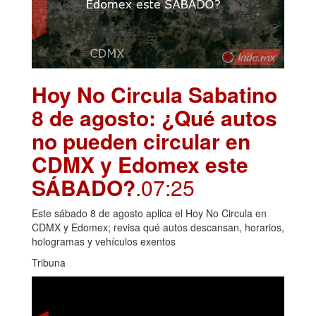
Hoy No Circula Sabatino
8 de agosto: ¿Qué autos
no pueden circular en
CDMX y Edomex este
SÁBADO?
.07:25
Este sábado 8 de agosto aplica el Hoy No Circula en
CDMX y Edomex; revisa qué autos descansan, horarios,
hologramas y vehículos exentos
Tribuna