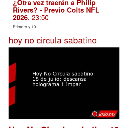
¿Otra vez traerán a Philip
Rivers? - Previo Colts NFL
. 23:50
2026
Primero y 10
hoy no circula sabatino