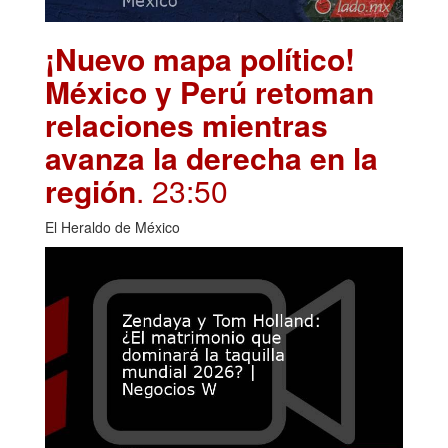
¡Nuevo mapa político!
México y Perú retoman
relaciones mientras
avanza la derecha en la
región
. 23:50
El Heraldo de México