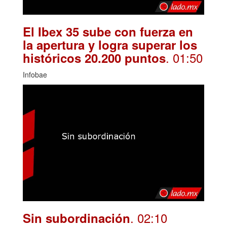
El Ibex 35 sube con fuerza en
la apertura y logra superar los
. 01:50
históricos 20.200 puntos
Infobae
. 02:10
Sin subordinación