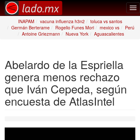
Tog
nav
INAPAM
vacuna influenza h3n2
toluca vs santos
Germán Berterame
Rogelio Funes Mori
mexico vs
Perú
Antoine Griezmann
Nueva York
Aguascalientes
Abelardo de la Espriella
genera menos rechazo
que Iván Cepeda, según
encuesta de AtlasIntel