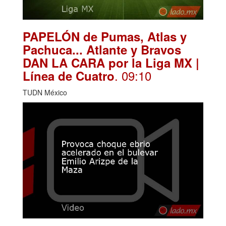
PAPELÓN de Pumas, Atlas y
Pachuca... Atlante y Bravos
DAN LA CARA por la Liga MX |
. 09:10
Línea de Cuatro
TUDN México