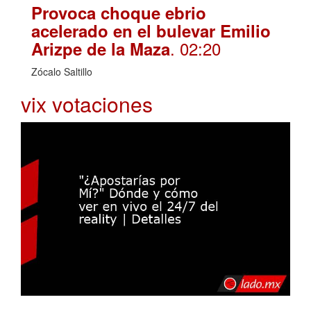
Provoca choque ebrio
acelerado en el bulevar Emilio
. 02:20
Arizpe de la Maza
Zócalo Saltillo
vix votaciones