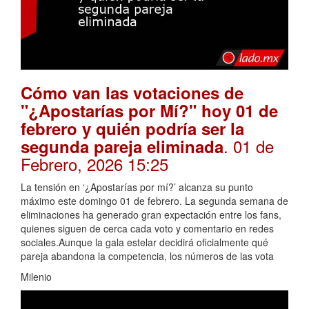
Cómo van las votaciones de
"¿Apostarías por Mí?" hoy 01 de
febrero y quién podría ser la
. 01 de
segunda pareja eliminada
Febrero, 2026 15:25
La tensión en ‘¿Apostarías por mí?’ alcanza su punto
máximo este domingo 01 de febrero. La segunda semana de
eliminaciones ha generado gran expectación entre los fans,
quienes siguen de cerca cada voto y comentario en redes
sociales.Aunque la gala estelar decidirá oficialmente qué
pareja abandona la competencia, los números de las vota
Milenio