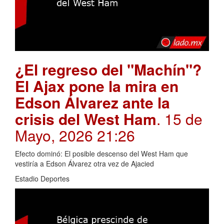
¿El regreso del "Machín"?
El Ajax pone la mira en
Edson Álvarez ante la
crisis del West Ham
. 15 de
Mayo, 2026 21:26
Efecto dominó: El posible descenso del West Ham que
vestiría a Edson Álvarez otra vez de Ajacied
Estadio Deportes