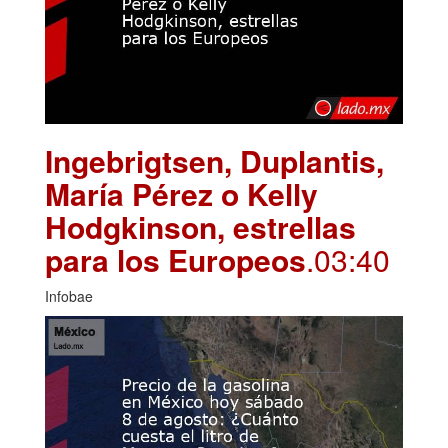
Ingebrigtsen, Duplantis,
María Pérez o Kelly
Hodgkinson, estrellas
para los Europeos
.03:40
Infobae