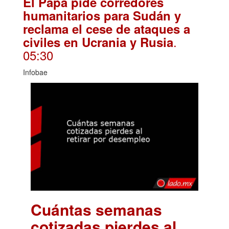
El Papa pide corredores
humanitarios para Sudán y
reclama el cese de ataques a
.
civiles en Ucrania y Rusia
05:30
Infobae
Cuántas semanas
cotizadas pierdes al