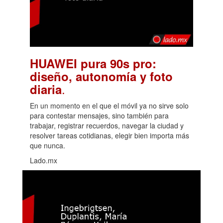
HUAWEI pura 90s pro:
diseño, autonomía y foto
.
diaria
En un momento en el que el móvil ya no sirve solo
para contestar mensajes, sino también para
trabajar, registrar recuerdos, navegar la ciudad y
resolver tareas cotidianas, elegir bien importa más
que nunca.
Lado.mx