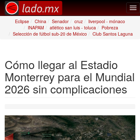
Tog
nav
Eclipse
China
Senador
cruz
liverpool - mónaco
INAPAM
atlético san luis - toluca
Pobreza
Selección de fútbol sub-20 de México
Club Santos Laguna
Cómo llegar al Estadio
Monterrey para el Mundial
2026 sin complicaciones